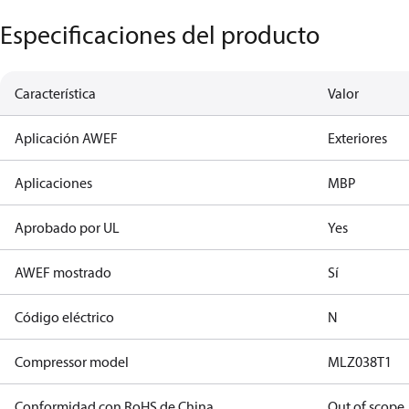
Especificaciones del producto
Característica
Valor
Aplicación AWEF
Exteriores
Aplicaciones
MBP
Aprobado por UL
Yes
AWEF mostrado
Sí
Código eléctrico
N
Compressor model
MLZ038T1
Conformidad con RoHS de China
Out of scope