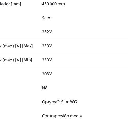
ilador [mm]
450.000 mm
Scroll
252 V
z (máx.) [V] [Max]
230 V
z (máx.) [V] [Min]
230 V
208 V
N8
Optyma™ Slim WG
Contrapresión media