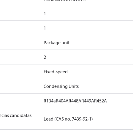
1
1
Package unit
2
Fixed-speed
Condensing Units
R134a
R404A
R448A
R449A
R452A
ancias candidatas
Lead (CAS no. 7439-92-1)