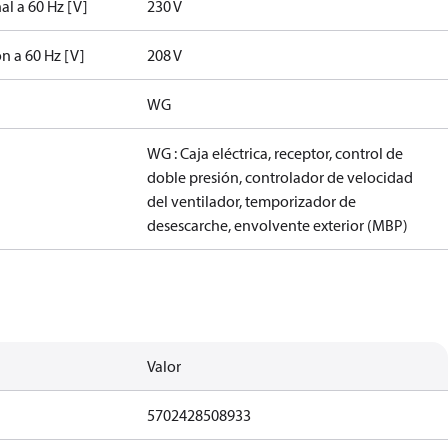
al a 60 Hz [V]
230 V
ón a 60 Hz [V]
208 V
WG
WG : Caja eléctrica, receptor, control de
doble presión, controlador de velocidad
del ventilador, temporizador de
desescarche, envolvente exterior (MBP)
Valor
5702428508933