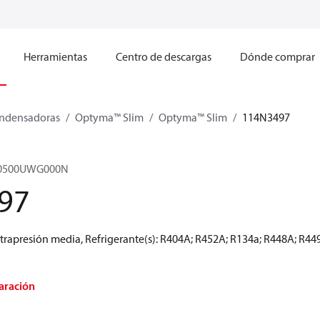
Herramientas
Centro de descargas
Dónde comprar
ndensadoras
Optyma™ Slim
Optyma™ Slim
114N3497
M0500UWG000N
97
rapresión media, Refrigerante(s): R404A; R452A; R134a; R448A; R449
aración