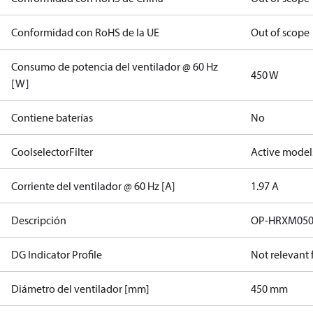
Conformidad con RoHS de la UE
Out of scope
Consumo de potencia del ventilador @ 60 Hz
450 W
[W]
Contiene baterías
No
CoolselectorFilter
Active model
Corriente del ventilador @ 60 Hz [A]
1.97 A
Descripción
OP-HRXM05
DG Indicator Profile
Not relevant
Diámetro del ventilador [mm]
450 mm