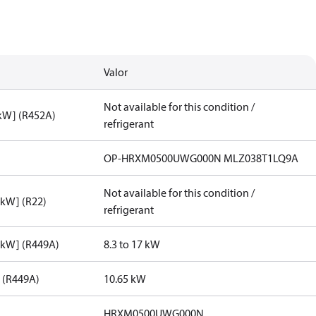
Valor
Not available for this condition /
[kW] (R452A)
refrigerant
OP-HRXM0500UWG000N MLZ038T1LQ9A
Not available for this condition /
[kW] (R22)
refrigerant
[kW] (R449A)
8.3 to 17 kW
] (R449A)
10.65 kW
HRXM0500UWG000N