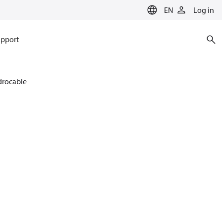
EN
Log in
pport
drocable