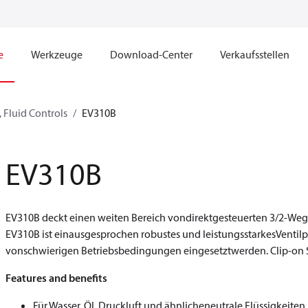
e
Werkzeuge
Download-Center
Verkaufsstellen
 Fluid Controls
EV310B
EV310B
EV310B deckt einen weiten Bereich vondirektgesteuerten 3/2-Wegev
EV310B ist einausgesprochen robustes und leistungsstarkesVentil
vonschwierigen Betriebsbedingungen eingesetztwerden. Clip-on S
Features and benefits
Für Wasser, Öl, Druckluft und ähnlicheneutrale Flüssigkeiten