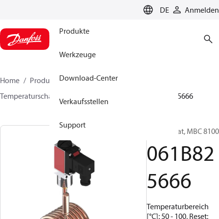
LANGUAGE
DE
Anmelden
Produkte
Werkzeuge
Download-Center
Home
Produkte
Sensing solutions
Schalter
Temperaturschalter
MBC 8000 / MBC 8100
061B825666
Verkaufsstellen
Support
Thermostat, MBC 8100
061B82
5666
Temperaturbereich
[°C]: 50 - 100, Reset: