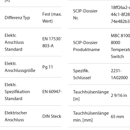
18ff26a2-
SCIP-Dossier
Fest (max.
44c1-8f28
Differenz Typ
Nr.
Wert)
74e482b3
Elektr.
MBC 8100
EN 175301-
Anschluss
SCIP-Dossier
8000
803-A
Standard
Produktname
Temperat
Switch
Elektr.
Pg 11
Anschlussgröße
Spezifik.
2231-
Schlüssel
1A02000
Elektr.
Spezifikation
EN 60947-5
Tauchhülsenlänge
2 9/16 in
Standard
[in]
Elektrischer
Tauchhülsenlänge
DIN Stecker
65 mm
Anschluss
min. [mm]