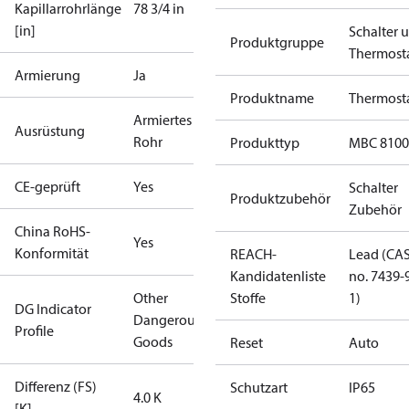
Kapillarrohrlänge
78 3/4 in
[in]
Schalter 
Produktgruppe
Thermost
Armierung
Ja
Produktname
Thermost
Armiertes
Ausrüstung
Rohr
Produkttyp
MBC 8100
CE-geprüft
Yes
Schalter
Produktzubehör
Zubehör
China RoHS-
Yes
Konformität
REACH-
Lead (CA
Kandidatenliste
no. 7439-
Other
Stoffe
1)
DG Indicator
Dangerous
Profile
Goods
Reset
Auto
Differenz (FS)
Schutzart
IP65
4.0 K
[K]