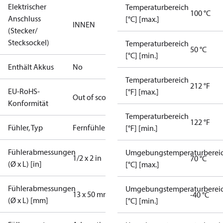
Elektrischer
Temperaturbereich
100 °C
Anschluss
[°C] [max.]
INNEN
(Stecker/
Stecksockel)
Temperaturbereich
50 °C
[°C] [min.]
Enthält Akkus
No
Temperaturbereich
212 °F
EU-RoHS-
[°F] [max.]
Out of scope
Konformität
Temperaturbereich
122 °F
Fühler, Typ
Fernfühler
[°F] [min.]
Fühlerabmessungen
Umgebungstemperaturberei
1/2 x 2 in
70 °C
(Ø x L) [in]
[°C] [max.]
Fühlerabmessungen
Umgebungstemperaturberei
13 x 50 mm
-40 °C
(Ø x L) [mm]
[°C] [min.]