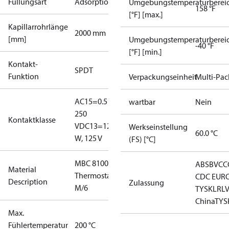
Füllungsart
Adsorption
Umgebungstemperaturberei
158 °F
[°F] [max.]
Kapillarrohrlänge
2000 mm
[mm]
Umgebungstemperaturberei
-40 °F
[°F] [min.]
Kontakt-
SPDT
Funktion
Verpackungseinheit
Multi-Pac
AC15=0.5 A,
wartbar
Nein
250
Kontaktklasse
V
DC13=12
Werkseinstellung
60.0 °C
W, 125 V
(FS) [°C]
MBC 8100
ABS
BV
CC
Material
Thermostat
CDC EUR
Description
Zulassung
M/6
TYSK
LR
L
China
TYS
Max.
Fühlertemperatur
200 °C