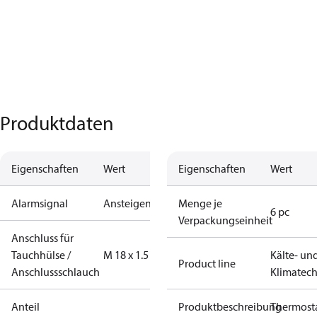
Produktdaten
Eigenschaften
Wert
Eigenschaften
Wert
Alarmsignal
Ansteigend
Menge je
6 pc
Verpackungseinheit
Anschluss für
Tauchhülse /
M 18 x 1.5
Kälte- un
Product line
Anschlussschlauch
Klimatech
Anteil
Produktbeschreibung
Thermost