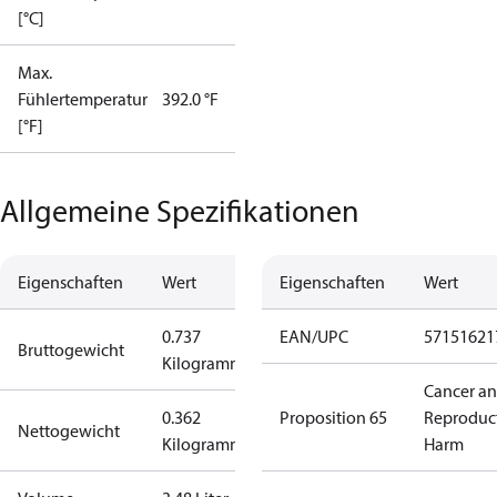
[°C]
Max.
Fühlertemperatur
392.0 °F
[°F]
Allgemeine Spezifikationen
Eigenschaften
Wert
Eigenschaften
Wert
0.737
EAN/UPC
57151621
Bruttogewicht
Kilogramm
Cancer a
0.362
Proposition 65
Reproduc
Nettogewicht
Kilogramm
Harm