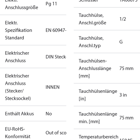
Pg 11
Anschlussgröße
Tauchhülse,
1/2
Elektr.
Anschl.größe
Spezifikation
EN 60947-5
Standard
Tauchhülse,
G
Anschl.typ
Elektrischer
DIN Stecker
Anschluss
Tauchhülsen-
Anschlusslänge
75 mm
Elektrischer
[mm]
Anschluss
INNEN
(Stecker/
Tauchhülsenlänge
3 in
Stecksockel)
[in]
Enthält Akkus
No
Tauchhülsenlänge
75 mm
min. [mm]
EU-RoHS-
Out of scope
Konformität
Temperaturbereich