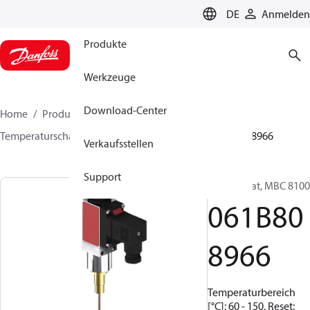
LANGUAGE
DE
Anmelden
Produkte
Werkzeuge
Download-Center
Home
Produkte
Sensing solutions
Schalter
Temperaturschalter
MBC 8000 / MBC 8100
061B808966
Verkaufsstellen
Support
Thermostat, MBC 8100
061B80
8966
Temperaturbereich
[°C]: 60 - 150, Reset: