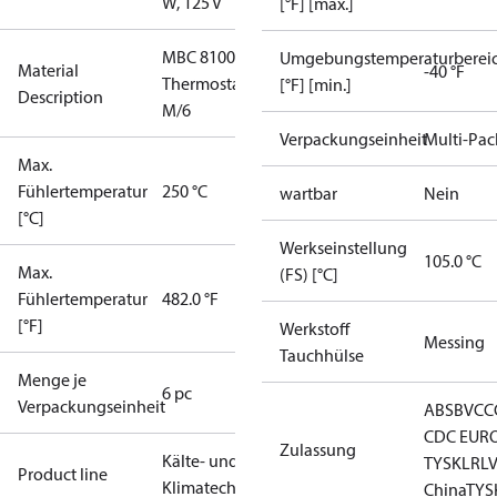
W, 125 V
[°F] [max.]
MBC 8100
Umgebungstemperaturberei
Material
-40 °F
Thermostat
[°F] [min.]
Description
M/6
Verpackungseinheit
Multi-Pac
Max.
Fühlertemperatur
250 °C
wartbar
Nein
[°C]
Werkseinstellung
105.0 °C
Max.
(FS) [°C]
Fühlertemperatur
482.0 °F
[°F]
Werkstoff
Messing
Tauchhülse
Menge je
6 pc
Verpackungseinheit
ABS
BV
CC
CDC EUR
Zulassung
Kälte- und
TYSK
LR
L
Product line
Klimatechnik
China
TYS