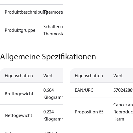
Produktbeschreibung
Thermostat
Schalter und
Produktgruppe
Thermostate
Allgemeine Spezifikationen
Eigenschaften
Wert
Eigenschaften
Wert
0.664
EAN/UPC
57024288
Bruttogewicht
Kilogramm
Cancer a
0.224
Proposition 65
Reproduc
Nettogewicht
Kilogramm
Harm