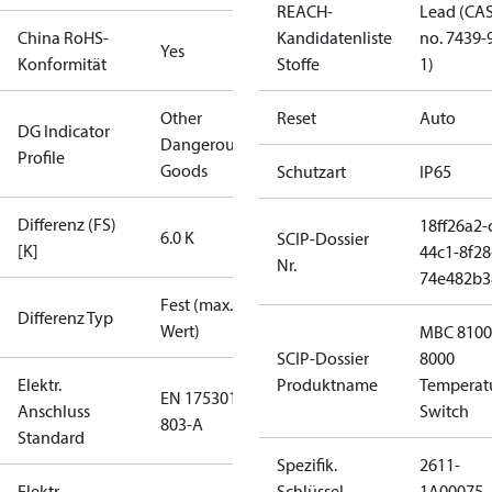
REACH-
Lead (CA
China RoHS-
Kandidatenliste
no. 7439-
Yes
Konformität
Stoffe
1)
Other
Reset
Auto
DG Indicator
Dangerous
Profile
Goods
Schutzart
IP65
Differenz (FS)
18ff26a2-
6.0 K
SCIP-Dossier
[K]
44c1-8f28
Nr.
74e482b3
Fest (max.
Differenz Typ
Wert)
MBC 8100
SCIP-Dossier
8000
Elektr.
Produktname
Temperat
EN 175301-
Anschluss
Switch
803-A
Standard
Spezifik.
2611-
Elektr.
Schlüssel
1A00075