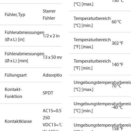
150 °C
[°C] [max.]
Starrer
Fühler, Typ
Fühler
Temperaturbereich
60 °C
[°C] [min.]
Fühlerabmessungen
1/2 x 2 in
(Ø x L) [in]
Temperaturbereich
302 °F
[°F] [max.]
Fühlerabmessungen
13 x 50 mm
(Ø x L) [mm]
Temperaturbereich
140 °F
[°F] [min.]
Füllungsart
Adsorption
Umgebungstemperaturberei
70 °C
Kontakt-
[°C] [max.]
SPDT
Funktion
Umgebungstemperaturberei
-40 °C
AC15=0.5 A,
[°C] [min.]
250
Kontaktklasse
V
DC13=12
Umgebungstemperaturberei
158 °F