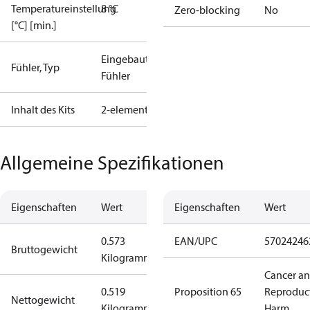
Temperatureinstellung
8 °C
Zero-blocking
No
[°C] [min.]
Eingebauter
Fühler, Typ
Fühler
Inhalt des Kits
2-elements
Allgemeine Spezifikationen
Eigenschaften
Wert
Eigenschaften
Wert
0.573
EAN/UPC
57024246
Bruttogewicht
Kilogramm
Cancer a
0.519
Proposition 65
Reproduc
Nettogewicht
Kilogramm
Harm