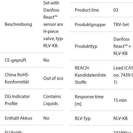
Set with
Danfoss
Product line
03
React™
Beschreibung
sensor and
Produktgruppe
TRV-Set
H-piece
valve, type
Danfoss
RLV-KB.
Produkttyp
React™ +
RLV-KB
CE-geprüft
No
REACH-
Lead (CA
China RoHS-
Kandidatenliste
no. 7439-
Out of scope
Konformität
Stoffe
1)
DG Indicator
Contains
Response time
15 min
Profile
Liquids
[m]
Enthält Akkus
No
RLV-Typ
RLV-KB
EU RoHS-
341f90aa-