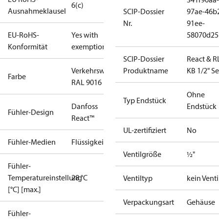
6(c)
Ausnahmeklausel
SCIP-Dossier
97ae-46b
Nr.
91ee-
EU-RoHS-
Yes with
58070d25
Konformität
exemptions
SCIP-Dossier
React & R
Verkehrsweiß
Produktname
KB 1/2" Se
Farbe
RAL 9016
Ohne
Typ Endstück
Danfoss
Endstück
Fühler-Design
React™
UL-zertifiziert
No
Fühler-Medien
Flüssigkeit
Ventilgröße
½"
Fühler-
Temperatureinstellung
28 °C
Ventiltyp
kein Venti
[°C] [max.]
Verpackungsart
Gehäuse
Fühler-