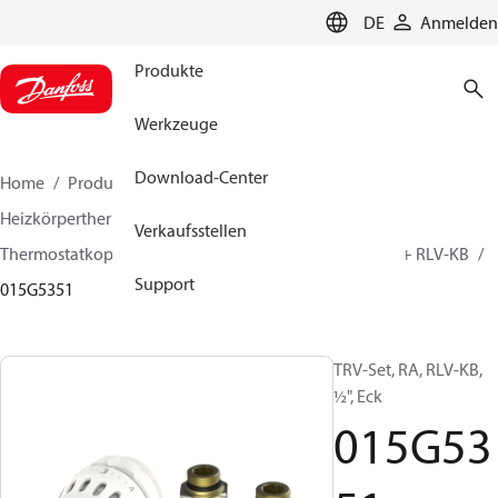
LANGUAGE
DE
Anmelden
Produkte
Werkzeuge
Download-Center
Home
Produkte
Lösung für Wärmetechnik
Heizkörperthermostate
TRV -Sätze
Verkaufsstellen
Thermostatkopfsets mit Hahnblock
Danfoss React™ + RLV-KB
Support
015G5351
TRV-Set, RA, RLV-KB,
½", Eck
015G53