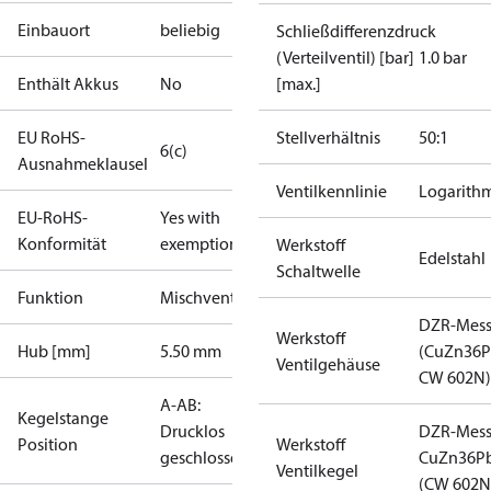
Einbauort
beliebig
Schließdifferenzdruck
(Verteilventil) [bar]
1.0 bar
Enthält Akkus
No
[max.]
EU RoHS-
Stellverhältnis
50:1
6(c)
Ausnahmeklausel
Ventilkennlinie
Logarith
EU-RoHS-
Yes with
Konformität
exemptions
Werkstoff
Edelstahl
Schaltwelle
Funktion
Mischventil
DZR-Mess
Werkstoff
Hub [mm]
5.50 mm
(CuZn36P
Ventilgehäuse
CW 602N)
A-AB:
Kegelstange
Drucklos
DZR-Mess
Position
Werkstoff
geschlossen
CuZn36P
Ventilkegel
(CW 602N