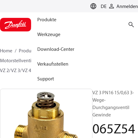
LANGUAGE
DE
Anmelden
Produkte
Werkzeuge
Download-Center
Home
Produkte
Lösung für Wärmetechnik
Motorstellventile
Absperrventile
Regelventile
Verkaufsstellen
VZ 2/ VZ 3/ VZ 4
065Z5412
Support
VZ 3 PN16 15/0,63 3-
Wege-
Durchgangsventil
Gewinde
065Z54