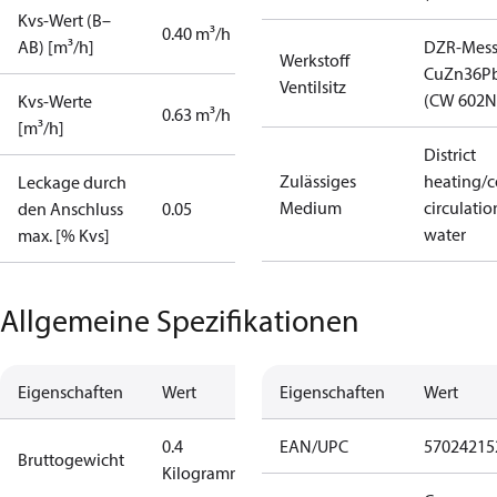
Kvs-Wert (B–
0.40 m³/h
AB) [m³/h]
DZR-Mess
Werkstoff
CuZn36P
Ventilsitz
(CW 602N
Kvs-Werte
0.63 m³/h
[m³/h]
District
Zulässiges
heating/c
Leckage durch
Medium
circulatio
den Anschluss
0.05
water
max. [% Kvs]
Allgemeine Spezifikationen
Eigenschaften
Wert
Eigenschaften
Wert
0.4
EAN/UPC
57024215
Bruttogewicht
Kilogramm