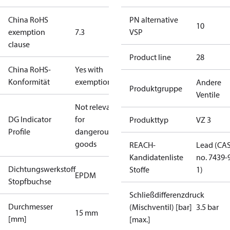
China RoHS
PN alternative
10
exemption
7.3
VSP
clause
Product line
28
China RoHS-
Yes with
Konformität
exemptions
Andere
Produktgruppe
Ventile
Not relevant
DG Indicator
for
Produkttyp
VZ 3
Profile
dangerous
goods
REACH-
Lead (CA
Kandidatenliste
no. 7439-
Dichtungswerkstoff
Stoffe
1)
EPDM
Stopfbuchse
Schließdifferenzdruck
Durchmesser
(Mischventil) [bar]
3.5 bar
15 mm
[mm]
[max.]