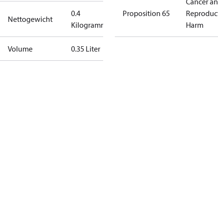
Cancer a
0.4
Proposition 65
Reproduc
Nettogewicht
Kilogramm
Harm
Volume
0.35 Liter