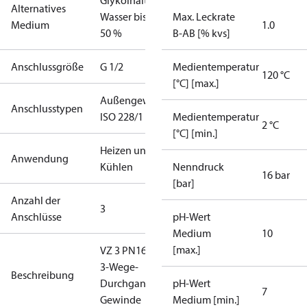
Glykolhaltiges
Alternatives
Wasser bis zu
Max. Leckrate
Medium
1.0
50 %
B-AB [% kvs]
Anschlussgröße
G 1/2
Medientemperatur
120 °C
[°C] [max.]
Außengewinde
Anschlusstypen
ISO 228/1
Medientemperatur
2 °C
[°C] [min.]
Heizen und
Anwendung
Kühlen
Nenndruck
16 bar
[bar]
Anzahl der
3
Anschlüsse
pH-Wert
Medium
10
[max.]
VZ 3 PN16 15/0,63
3-Wege-
Beschreibung
Durchgangsventil
pH-Wert
7
Gewinde
Medium [min.]