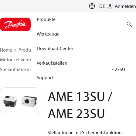
LANGUAGE
DE
Anmelden
Produkte
Werkzeuge
Download-Center
Home
Produkte
Lösung für Wärmetechnik
Motorstellventile
Stellantriebe für Absperrventile
Verkaufsstellen
Stellantriebe mit Sicherheitsfunktion
AME 13SU / AME 23SU
Support
AME 13SU /
AME 23SU
Stellantriebe mit Sicherheitsfunktion