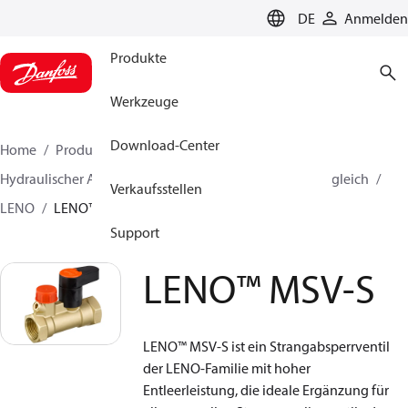
LANGUAGE
DE
Anmelden
Produkte
Werkzeuge
Download-Center
Home
Produkte
Lösung für Wärmetechnik
Hydraulischer Abgleich und Regelung
Manueller Abgleich
Verkaufsstellen
LENO
LENO™ MSV-S
Support
LENO™ MSV-S
LENO™ MSV-S ist ein Strangabsperrventil
der LENO-Familie mit hoher
Entleerleistung, die ideale Ergänzung für