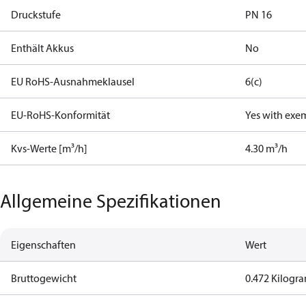
Druckstufe
PN 16
Enthält Akkus
No
EU RoHS-Ausnahmeklausel
6(c)
EU-RoHS-Konformität
Yes with exe
Kvs-Werte [m³/h]
4.30 m³/h
Allgemeine Spezifikationen
Eigenschaften
Wert
Bruttogewicht
0.472 Kilog