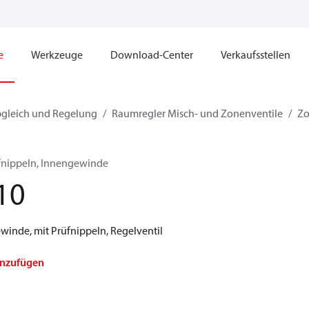
e
Werkzeuge
Download-Center
Verkaufsstellen
bgleich und Regelung
Raumregler Misch- und Zonenventile
Zo
üfnippeln, Innengewinde
10
inde, mit Prüfnippeln, Regelventil
inzufügen