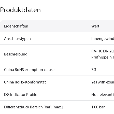
Produktdaten
Eigenschaften
Wert
Anschlusstypen
Innengewin
RA-HC DN 20,
Beschreibung
Prüfnippeln, 
China RoHS exemption clause
7.3
China RoHS-Konformität
Yes with exe
DG Indicator Profile
Not relevant
Differenzdruck Bereich [bar] [max.]
1.00 bar