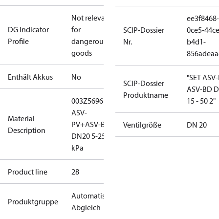
Not relevant
ee3f8468-
DG Indicator
for
SCIP-Dossier
0ce5-44ce
Profile
dangerous
Nr.
b4d1-
goods
856adeaa
Enthält Akkus
No
"SET ASV
SCIP-Dossier
ASV-BD 
Produktname
003Z5696
15 - 50 2"
ASV-
Material
PV+ASV-BD
Ventilgröße
DN 20
Description
DN20 5-25
kPa
Product line
28
Automatischer
Produktgruppe
Abgleich