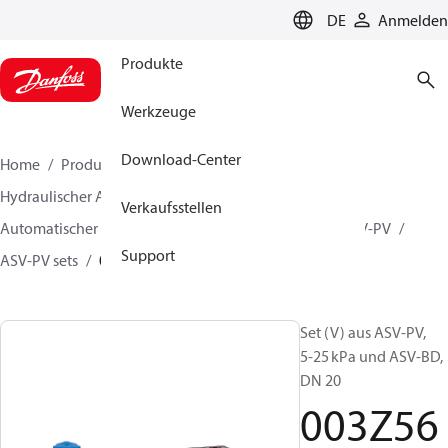
LANGUAGE
DE
Anmelden
Produkte
Werkzeuge
Download-Center
Home
Produkte
Lösung für Wärmetechnik
Hydraulischer Abgleich und Regelung
Verkaufsstellen
Automatischer Abgleich
Differenzdruckregler
ASV-PV
Support
ASV-PV sets
003Z5696
Set (V) aus ASV‑PV,
5‑25 kPa und ASV‑BD,
DN 20
003Z56