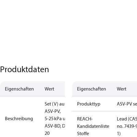
Produktdaten
Eigenschaften
Wert
Eigenschaften
Wert
Set (V) aus
Produkttyp
ASV-PV se
ASV‑PV,
Beschreibung
5‑25 kPa und
REACH-
Lead (CA
ASV‑BD, DN
Kandidatenliste
no. 7439-
20
Stoffe
1)