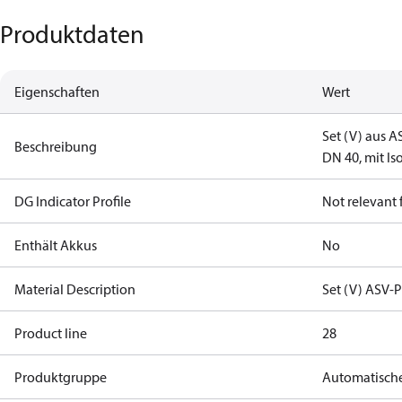
Produktdaten
Eigenschaften
Wert
Set (V) aus A
Beschreibung
DN 40, mit Is
DG Indicator Profile
Not relevant
Enthält Akkus
No
Material Description
Set (V) ASV-
Product line
28
Produktgruppe
Automatische