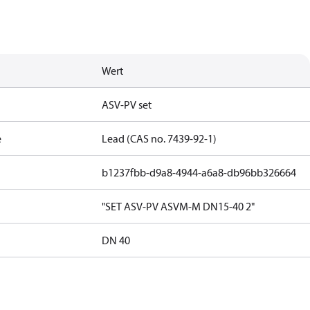
Wert
ASV-PV set
e
Lead (CAS no. 7439-92-1)
b1237fbb-d9a8-4944-a6a8-db96bb326664
"SET ASV-PV ASVM-M DN15-40 2"
DN 40