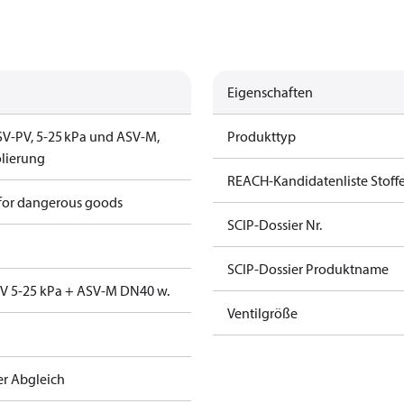
Eigenschaften
SV‑PV, 5‑25 kPa und ASV‑M,
Produkttyp
olierung
REACH-Kandidatenliste Stoff
 for dangerous goods
SCIP-Dossier Nr.
SCIP-Dossier Produktname
PV 5-25 kPa + ASV-M DN40 w.
Ventilgröße
r Abgleich