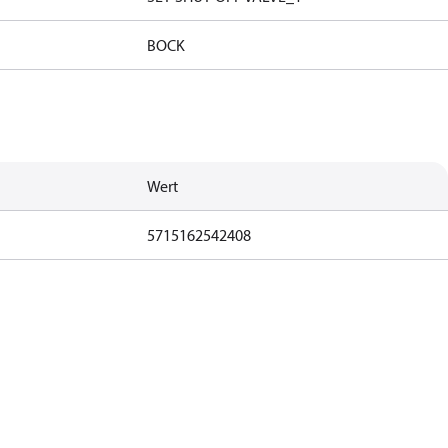
BOCK
Wert
5715162542408