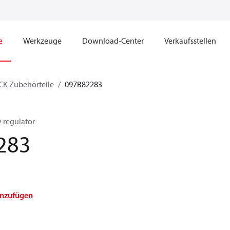
e
Werkzeuge
Download-Center
Verkaufsstellen
K Zubehörteile
097B82283
y regulator
283
inzufügen