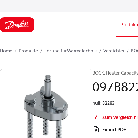
Produkt
Home
Produkte
Lösung für Wärmetechnik
Verdichter
BOC
BOCK, Heater, Capacit
097B82
null: 82283
Zum Vergleich h
Export PDF