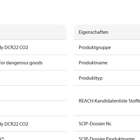
Eigenschaften
ody DCR22 CO2
Produktgruppe
 for dangerous goods
Produktname
Produkttyp
REACH-Kandidatenliste Stoff
SCIP-Dossier Nr.
ody DCR22 CO2
SCIP-Dossier Produktname
K®