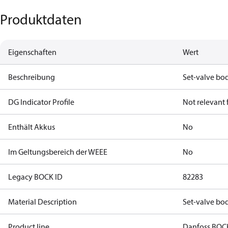
Produktdaten
Eigenschaften
Wert
Beschreibung
Set-valve b
DG Indicator Profile
Not relevant
Enthält Akkus
No
Im Geltungsbereich der WEEE
No
Legacy BOCK ID
82283
Material Description
Set-valve b
Product line
Danfoss BOC