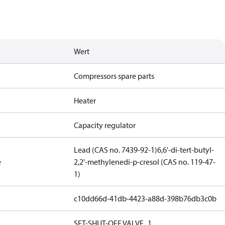
Wert
Compressors spare parts
Heater
Capacity regulator
Lead (CAS no. 7439-92-1)
6,6'-di-tert-butyl-
e
2,2'-methylenedi-p-cresol (CAS no. 119-47-
1)
c10dd66d-41db-4423-a88d-398b76db3c0b
SET-SHUT-OFF VALVE_1