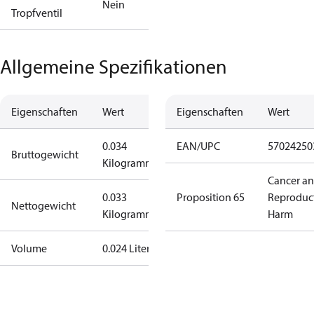
Nein
Tropfventil
Allgemeine Spezifikationen
Eigenschaften
Wert
Eigenschaften
Wert
0.034
EAN/UPC
57024250
Bruttogewicht
Kilogramm
Cancer a
0.033
Proposition 65
Reproduc
Nettogewicht
Kilogramm
Harm
Volume
0.024 Liter