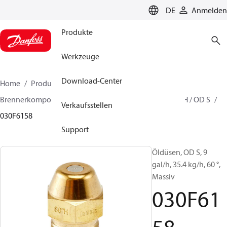
LANGUAGE
DE
Anmelden
Produkte
Werkzeuge
Download-Center
Home
Produkte
Lösung für Wärmetechnik
Brennerkomponenten
Ölbrennerdüse
OD B / OD H / OD S
Verkaufsstellen
030F6158
Support
Öldüsen, OD S, 9
gal/h, 35.4 kg/h, 60 °,
Massiv
030F61