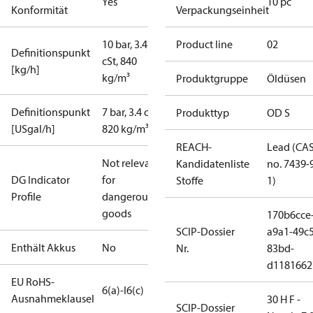
Yes
10 pc
Konformität
Verpackungseinheit
10 bar, 3.4
Product line
02
Definitionspunkt
cSt, 840
[kg/h]
kg/m³
Produktgruppe
Öldüsen
Definitionspunkt
7 bar, 3.4 cSt,
Produkttyp
OD S
[USgal/h]
820 kg/m³
REACH-
Lead (CA
Not relevant
Kandidatenliste
no. 7439-
DG Indicator
for
Stoffe
1)
Profile
dangerous
goods
170b6cce
SCIP-Dossier
a9a1-49c5
Enthält Akkus
No
Nr.
83bd-
d1181662
EU RoHS-
6(a)-I
6(c)
Ausnahmeklausel
30 H F -
SCIP-Dossier