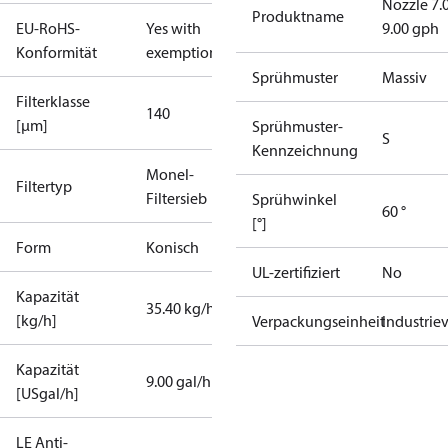
Nozzle 7.
Produktname
EU-RoHS-
Yes with
9.00 gph
Konformität
exemptions
Sprühmuster
Massiv
Filterklasse
140
[µm]
Sprühmuster-
S
Kennzeichnung
Monel-
Filtertyp
Filtersieb
Sprühwinkel
60 °
[°]
Form
Konisch
UL-zertifiziert
No
Kapazität
35.40 kg/h
[kg/h]
Verpackungseinheit
Industrie
Kapazität
9.00 gal/h
[USgal/h]
LE Anti-