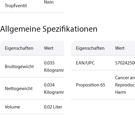
Nein
Tropfventil
Allgemeine Spezifikationen
Eigenschaften
Wert
Eigenschaften
Wert
0.035
EAN/UPC
57024250
Bruttogewicht
Kilogramm
Cancer a
0.034
Proposition 65
Reproduc
Nettogewicht
Kilogramm
Harm
Volume
0.02 Liter