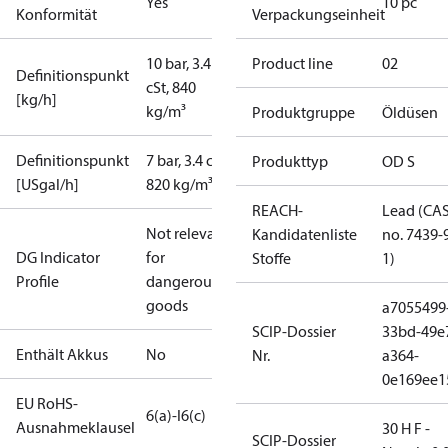
Yes
10 pc
Konformität
Verpackungseinheit
10 bar, 3.4
Product line
02
Definitionspunkt
cSt, 840
[kg/h]
kg/m³
Produktgruppe
Öldüsen
Definitionspunkt
7 bar, 3.4 cSt,
Produkttyp
OD S
[USgal/h]
820 kg/m³
REACH-
Lead (CA
Not relevant
Kandidatenliste
no. 7439-
DG Indicator
for
Stoffe
1)
Profile
dangerous
goods
a7055499
SCIP-Dossier
33bd-49e
Enthält Akkus
No
Nr.
a364-
0e169ee1
EU RoHS-
6(a)-I
6(c)
Ausnahmeklausel
30 H F -
SCIP-Dossier