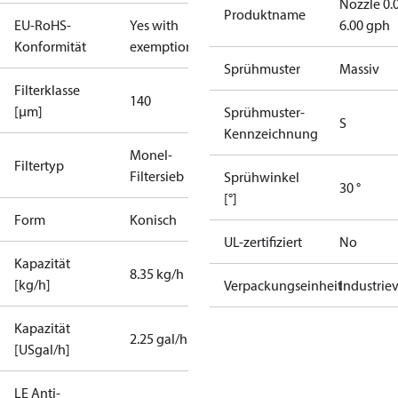
Nozzle 0.
Produktname
EU-RoHS-
Yes with
6.00 gph
Konformität
exemptions
Sprühmuster
Massiv
Filterklasse
140
[µm]
Sprühmuster-
S
Kennzeichnung
Monel-
Filtertyp
Filtersieb
Sprühwinkel
30 °
[°]
Form
Konisch
UL-zertifiziert
No
Kapazität
8.35 kg/h
[kg/h]
Verpackungseinheit
Industrie
Kapazität
2.25 gal/h
[USgal/h]
LE Anti-