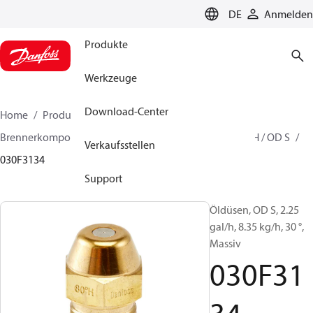
LANGUAGE
DE
Anmelden
Produkte
Werkzeuge
Download-Center
Home
Produkte
Lösung für Wärmetechnik
Brennerkomponenten
Ölbrennerdüse
OD B / OD H / OD S
Verkaufsstellen
030F3134
Support
Öldüsen, OD S, 2.25
gal/h, 8.35 kg/h, 30 °,
Massiv
030F31