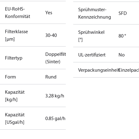
EU-RoHS-
Sprühmuster-
Yes
SFD
Konformität
Kennzeichnung
Filterklasse
Sprühwinkel
30-40
80 °
[µm]
[°]
Doppelfilter
UL-zertifiziert
No
Filtertyp
(Sinter)
Verpackungseinheit
Einzelpac
Form
Rund
Kapazität
3.28 kg/h
[kg/h]
Kapazität
0.85 gal/h
[USgal/h]