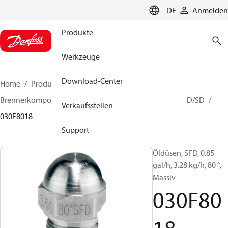
LANGUAGE
DE
Anmelden
Produkte
Werkzeuge
Download-Center
Home
Produkte
Lösung für Wärmetechnik
Brennerkomponenten
Ölbrennerdüse
HFD/HD, SFD/SD
Verkaufsstellen
030F8018
Support
Öldüsen, SFD, 0.85
gal/h, 3.28 kg/h, 80 °,
Massiv
030F80