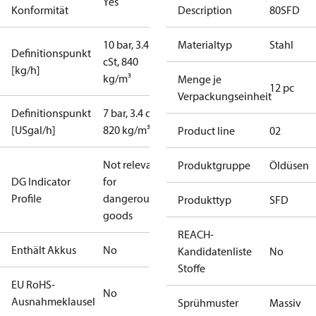
Yes
Konformität
Description
80SFD
10 bar, 3.4
Materialtyp
Stahl
Definitionspunkt
cSt, 840
[kg/h]
kg/m³
Menge je
12 pc
Verpackungseinheit
Definitionspunkt
7 bar, 3.4 cSt,
[USgal/h]
820 kg/m³
Product line
02
Not relevant
Produktgruppe
Öldüsen
DG Indicator
for
Profile
dangerous
Produkttyp
SFD
goods
REACH-
Enthält Akkus
No
Kandidatenliste
No
Stoffe
EU RoHS-
No
Ausnahmeklausel
Sprühmuster
Massiv