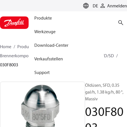
LANGUAGE
DE
Anmelden
Produkte
Werkzeuge
Download-Center
Home
Produkte
Lösung für Wärmetechnik
Brennerkomponenten
Ölbrennerdüse
HFD/HD, SFD/SD
Verkaufsstellen
030F8003
Support
Öldüsen, SFD, 0.35
gal/h, 1.38 kg/h, 80 °,
Massiv
030F80