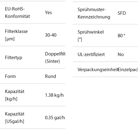
EU-RoHS-
Sprühmuster-
Yes
SFD
Konformität
Kennzeichnung
Filterklasse
Sprühwinkel
30-40
80 °
[µm]
[°]
Doppelfilter
UL-zertifiziert
No
Filtertyp
(Sinter)
Verpackungseinheit
Einzelpac
Form
Rund
Kapazität
1.38 kg/h
[kg/h]
Kapazität
0.35 gal/h
[USgal/h]