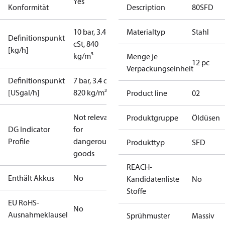
Yes
Konformität
Description
80SFD
10 bar, 3.4
Materialtyp
Stahl
Definitionspunkt
cSt, 840
[kg/h]
kg/m³
Menge je
12 pc
Verpackungseinheit
Definitionspunkt
7 bar, 3.4 cSt,
[USgal/h]
820 kg/m³
Product line
02
Not relevant
Produktgruppe
Öldüsen
DG Indicator
for
Profile
dangerous
Produkttyp
SFD
goods
REACH-
Enthält Akkus
No
Kandidatenliste
No
Stoffe
EU RoHS-
No
Ausnahmeklausel
Sprühmuster
Massiv