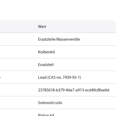
Wert
Ersatzteile Wasserventile
Kolbenkit
Ersatzteil
e
Lead (CAS no. 7439-92-1)
23785618-b379-4da7-a913-ecd40c8fae6d
Solenoid coils
Piston kit