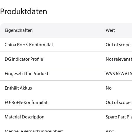
Produktdaten
Eigenschaften
Wert
China RoHS-Konformität
Out of scope
DG Indicator Profile
Not relevant
Eingesetzt für Produkt
WVS 65
WVTS
Enthält Akkus
No
EU-RoHS-Konformität
Out of scope
Material Description
Spare Part P
Menge je Verpackungseinheit
9 pc