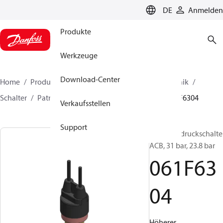
LANGUAGE
DE
Anmelden
Produkte
Werkzeuge
Download-Center
Home
Produkte
Lösung für Kälte- und Klimatechnik
Schalter
Patronendruckschalter
ACB / CCB
061F6304
Verkaufsstellen
Support
Patronendruckschalter
ACB, 31 bar, 23.8 bar
061F63
04
Höherer