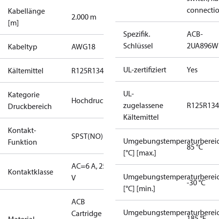
connecti
Kabellänge
2.000 m
[m]
Spezifik.
ACB-
Schlüssel
2UA896W
Kabeltyp
AWG18
UL-zertifiziert
Yes
Kältemittel
R125
R134a
R22
R404A
R407C
R407H
R410A
R43
UL-
Kategorie
Hochdruck
zugelassene
R125
R134
Druckbereich
Kältemittel
Kontakt-
SPST(NO)
Umgebungstemperaturberei
Funktion
85 °C
[°C] [max.]
AC=6 A, 250
Kontaktklasse
Umgebungstemperaturberei
V
-30 °C
[°C] [min.]
ACB
Umgebungstemperaturberei
Cartridge
185 °F