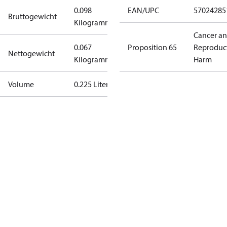
0.098
EAN/UPC
57024285
Bruttogewicht
Kilogramm
Cancer a
0.067
Proposition 65
Reproduc
Nettogewicht
Kilogramm
Harm
Volume
0.225 Liter