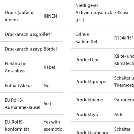
Niedrigerer
Druck (außen/
Aktivierungsdruck
345 psi
INNEN
innen)
[psi]
Druckanschlussgröße
1/4 "
Ölfreie
R134a
R5
Kältemittel
Druckanschlusstyp
Bördel
Kälte- un
Product line
Klimatech
Elektrischer
Kabel
Anschluss
Schalter 
Produktgruppe
Thermost
Enthält Akkus
No
Produktname
Patronend
EU RoHS-
6(c)
Ausnahmeklausel
Produkttyp
ACB
EU-RoHS-
Yes with
Konformität
exemptions
Schalter
Produktzubehör