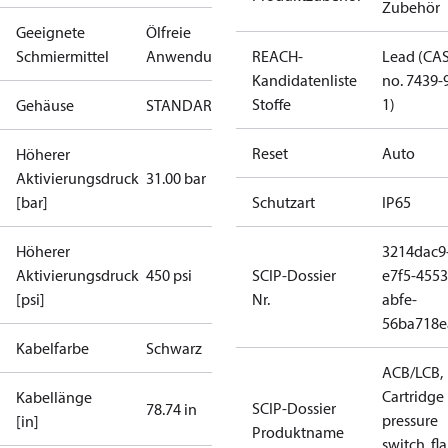
Zubehör
Geeignete
Ölfreie
Schmiermittel
Anwendungen
REACH-
Lead (CA
Kandidatenliste
no. 7439-
Stoffe
1)
Gehäuse
STANDARDABTAUUNG
Reset
Auto
Höherer
Aktivierungsdruck
31.00 bar
[bar]
Schutzart
IP65
Höherer
3214dac9
Aktivierungsdruck
450 psi
SCIP-Dossier
e7f5-4553
[psi]
Nr.
abfe-
56ba718e
Kabelfarbe
Schwarz
ACB/LCB,
Cartridge
Kabellänge
SCIP-Dossier
78.74 in
pressure
[in]
Produktname
switch, fla