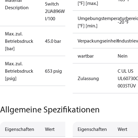
Material
[°F] [max.]
Switch
Description
2UA896W
Umgebungstemperaturberei
I/100
-20 °F
[°F] [min.]
Max. zul.
Verpackungseinheit
Industrie
Betriebsdruck
45.0 bar
[bar]
wartbar
Nein
Max. zul.
Betriebsdruck
653 psig
C UL US
[psig]
Zulassung
UL60730
0035
TÜV
Allgemeine Spezifikationen
Eigenschaften
Wert
Eigenschaften
Wert