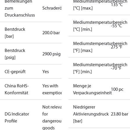
Bemerkungen
Mediumstemperaturbereich
135 °C
zum
Schraderöffner
[°C] [max.]
Druckanschluss
Mediumstemperaturbereich
-55 °C
Berstdruck
[°C] [min.]
200.0 bar
[bar]
Mediumstemperaturbereich
275 °F
Berstdruck
[°F] [max.]
2900 psig
[psig]
Mediumstemperaturbereich
-70 °F
CE-geprüft
Yes
[°F] [min.]
China RoHS-
Yes with
Menge je
100 pc
Konformität
exemptions
Verpackungseinheit
Not relevant
Niedrigerer
DG Indicator
for
Aktivierungsdruck
23.80 bar
Profile
dangerous
[bar]
goods