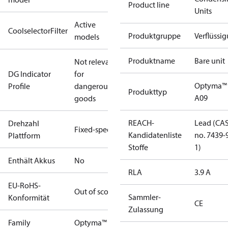
Product line
Units
Active
CoolselectorFilter
Produktgruppe
Verflüssi
models
Produktname
Bare unit
Not relevant
DG Indicator
for
Optyma™
Profile
dangerous
Produkttyp
A09
goods
REACH-
Lead (CA
Drehzahl
Fixed-speed
Kandidatenliste
no. 7439-
Plattform
Stoffe
1)
Enthält Akkus
No
RLA
3.9 A
EU-RoHS-
Out of scope
Sammler-
Konformität
CE
Zulassung
Family
Optyma™