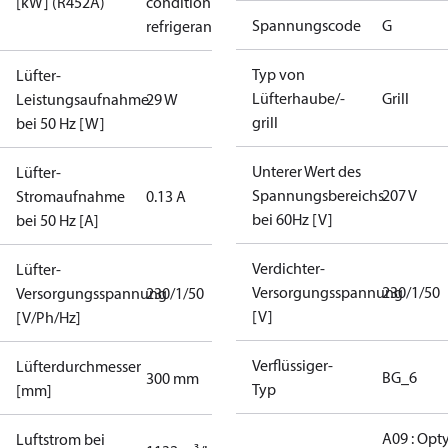
[kW] (R452A)
condition /
Spannungscode
G
refrigerant
Typ von
Lüfter-
Lüfterhaube/-
Grill
Leistungsaufnahme
29 W
grill
bei 50 Hz [W]
Unterer Wert des
Lüfter-
Spannungsbereichs
207 V
Stromaufnahme
0.13 A
bei 60Hz [V]
bei 50 Hz [A]
Verdichter-
Lüfter-
Versorgungsspannung
230/1/50
Versorgungsspannung
230/1/50
[V]
[V/Ph/Hz]
Verflüssiger-
Lüfterdurchmesser
BG_6
300 mm
Typ
[mm]
A09 : Opt
Luftstrom bei