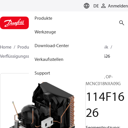
LANGUAGE
DE
Anmelden
Produkte
Werkzeuge
Download-Center
Home
Produkte
Lösung für Kälte- und Klimatechnik
Verflüssigungssätze
Optyma™
Optyma™
114F1626
Verkaufsstellen
Support
Optyma™, OP-
MCNC018NXA09G
114F16
26
Segmentnutzung: