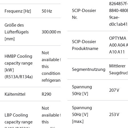
8264857f-
SCIP-Dossier
8840-480
Frequenz [Hz]
50 Hz
Nr.
9cae-
d0c1ab41
Größe des
Lüfterflügels
300.000 mm
OPTYMA
[mm]
SCIP-Dossier
A00 A04 
Produktname
A10 A11
Not
HMBP Cooling
available for
capacity range
Mittlerer
this
Segmentnutzung
[kW]
Saugdruc
condition /
(R513A/R134a)
refrigerant
Spannung
207 V
50Hz [V]
Kältemittel
R290
Spannung
Not
50Hz [V]
253 V
LBP Cooling
available for
[max.]
capacity range
this