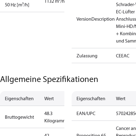
1132 m³/h
Schrader‑
50 Hz [m³/h]
EC‑Lüfter
VersionDescription
Anschluss
Mini‑HD/
+ Kombina
und Samm
Zulassung
CE
EAC
Allgemeine Spezifikationen
Eigenschaften
Wert
Eigenschaften
Wert
48.3
EAN/UPC
57024285
Bruttogewicht
Kilogramm
Cancer a
42
Proposition 65
Reproduc