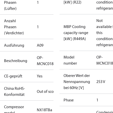
[kW] (R22)
condition
Phasen
1
refrigeran
(Lüfter)
Not
Anzahl
MBP Cooling
available 
Phasen
1
capacity range
this
(Verdichter)
[kW] (R449A)
condition
refrigeran
Ausführung
A09
Model
OP-
OP-
Beschreibung
number
MCNC018
MCNC018NXA09G
Oberer Wert der
CE-geprüft
Yes
Nennspannung
253 V
bei 60Hz [V]
China RoHS-
Out of scope
Konformität
Phase
1
Compressor
NX18TBa
Condensi
model