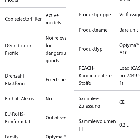
Produktgruppe
Verflüssi
Active
CoolselectorFilter
models
Produktname
Bare unit
Not relevant
Optyma™
DG Indicator
for
Produkttyp
A10
Profile
dangerous
goods
REACH-
Lead (CA
Kandidatenliste
no. 7439-
Drehzahl
Fixed-speed
Stoffe
1)
Plattform
Sammler-
Enthält Akkus
No
CE
Zulassung
EU-RoHS-
Out of scope
Sammlervolumen
Konformität
0.2 L
[l]
Family
Optyma™