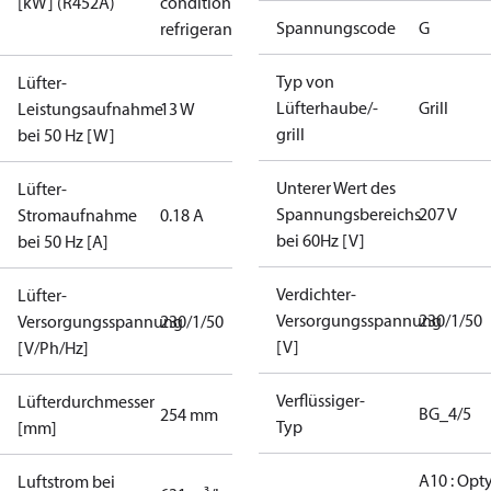
[kW] (R452A)
condition /
Spannungscode
G
refrigerant
Typ von
Lüfter-
Lüfterhaube/-
Grill
Leistungsaufnahme
13 W
grill
bei 50 Hz [W]
Unterer Wert des
Lüfter-
Spannungsbereichs
207 V
Stromaufnahme
0.18 A
bei 60Hz [V]
bei 50 Hz [A]
Verdichter-
Lüfter-
Versorgungsspannung
230/1/50
Versorgungsspannung
230/1/50
[V]
[V/Ph/Hz]
Verflüssiger-
Lüfterdurchmesser
BG_4/5
254 mm
Typ
[mm]
A10 : Opt
Luftstrom bei