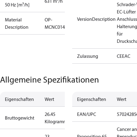
631 m³/h
Schrader‑
50 Hz [m³/h]
EC‑Lüfter
VersionDescription
Anschluss
Material
OP-
Halterun
Description
MCNC014NPA10G
für
Drucksch
Zulassung
CE
EAC
Allgemeine Spezifikationen
Eigenschaften
Wert
Eigenschaften
Wert
26.45
EAN/UPC
57024285
Bruttogewicht
Kilogramm
Cancer a
23
Proposition 65
Reproduc