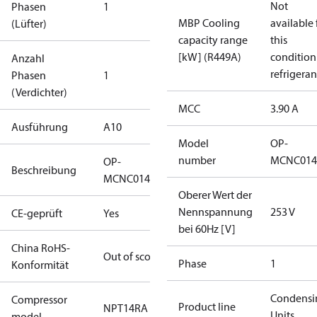
Not
Phasen
1
MBP Cooling
available 
(Lüfter)
capacity range
this
[kW] (R449A)
condition
Anzahl
refrigeran
Phasen
1
(Verdichter)
MCC
3.90 A
Ausführung
A10
Model
OP-
number
MCNC014
OP-
Beschreibung
MCNC014NPA10G
Oberer Wert der
Nennspannung
253 V
CE-geprüft
Yes
bei 60Hz [V]
China RoHS-
Out of scope
Phase
1
Konformität
Condensi
Compressor
Product line
NPT14RA
Units
model