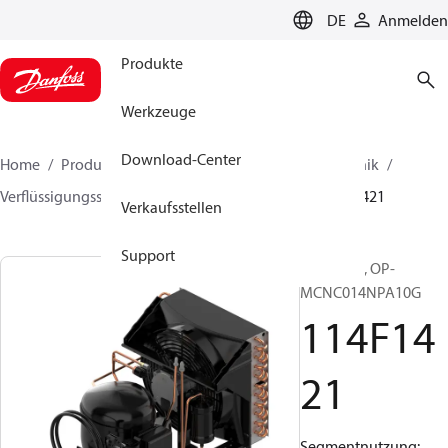
LANGUAGE
DE
Anmelden
Produkte
Werkzeuge
Download-Center
Home
Produkte
Lösung für Kälte- und Klimatechnik
Verflüssigungssätze
Optyma™
Optyma™
114F1421
Verkaufsstellen
Support
Optyma™, OP-
MCNC014NPA10G
114F14
21
Segmentnutzung: