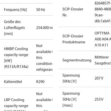
8264857f-
SCIP-Dossier
8840-480
Frequenz [Hz]
50 Hz
Nr.
9cae-
d0c1ab41
Größe des
Lüfterflügels
254.000 mm
OPTYMA
[mm]
SCIP-Dossier
A00 A04 
Produktname
A10 A11
Not
HMBP Cooling
available for
capacity range
Mittlerer
this
Segmentnutzung
[kW]
Saugdruc
condition /
(R513A/R134a)
refrigerant
Spannung
207 V
50Hz [V]
Kältemittel
R290
Spannung
Not
50Hz [V]
253 V
LBP Cooling
available for
[max.]
capacity range
this