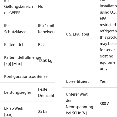
Im
installati
Geltungsbereich
No
using U.S.
der WEEE
EPA
restricted
IP-
IP 54 (mit
refrigeran
Schutzklasse
Kabelverschraubung)
U.S. EPA label
this prod
may be u
Kältemittel
R22
for servic
existing
Kältemittelfüllmenge
12.50 kg
equipmen
[kg] [Max]
only
Konfigurationscode
Einzel
UL-zertifiziert
Yes
Feste
Leistungsregler
Unterer Wert
Drehzahl
der
380 V
Nennspannung
LP ab Werk
25 bar
bei 50Hz [V]
[bar]