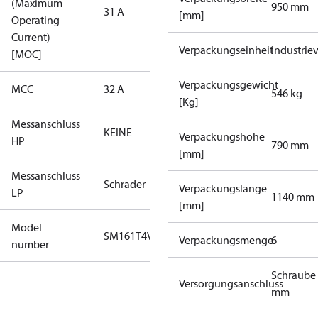
(Maximum
950 mm
31 A
[mm]
Operating
Current)
Verpackungseinheit
Industrie
[MOC]
Verpackungsgewicht
MCC
32 A
546 kg
[Kg]
Messanschluss
KEINE
Verpackungshöhe
HP
790 mm
[mm]
Messanschluss
Schrader
Verpackungslänge
LP
1140 mm
[mm]
Model
SM161T4VC
Verpackungsmenge
6
number
Schraube 
Versorgungsanschluss
mm