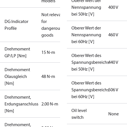
Oberer Wert der
models
Nennspannung
400 V
bei 50Hz [V]
Not relevant
DG Indicator
for
Oberer Wert der
Profile
dangerous
Nennspannung
460 V
goods
bei 60Hz [V]
Drehmoment
15 N-m
Oberer Wert des
GP/LP [Nm]
Spannungsbereichs
440 V
bei 50Hz [V]
Drehmoment
Ölausgleich
48 N-m
Oberer Wert des
[Nm]
Spannungsbereichs
506 V
bei 60Hz [V]
Drehmoment,
Erdungsanschluss
2.00 N-m
Oil level
[Nm]
None
switch
Drehmoment,