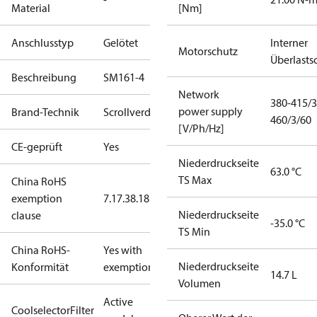
Material
[Nm]
Anschlusstyp
Gelötet
Interner
Motorschutz
Überlasts
Beschreibung
SM161-4
Network
380-415/3
power supply
Brand-Technik
Scrollverdichter
460/3/60
[V/Ph/Hz]
CE-geprüft
Yes
Niederdruckseite
63.0 °C
TS Max
China RoHS
exemption
7.1
7.3
8.1
8.3.1
Niederdruckseite
clause
-35.0 °C
TS Min
China RoHS-
Yes with
Niederdruckseite
Konformität
exemptions
14.7 L
Volumen
Active
CoolselectorFilter