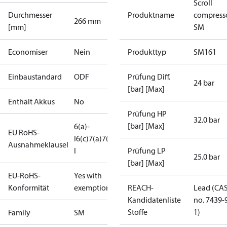
Scroll
Durchmesser
Produktname
compress
266 mm
[mm]
SM
Economiser
Nein
Produkttyp
SM161
Einbaustandard
ODF
Prüfung Diff.
24 bar
[bar] [Max]
Enthält Akkus
No
Prüfung HP
32.0 bar
[bar] [Max]
6(a)-
EU RoHS-
I
6(c)
7(a)
7(c)-
Ausnahmeklausel
I
Prüfung LP
25.0 bar
[bar] [Max]
EU-RoHS-
Yes with
Konformität
exemptions
REACH-
Lead (CA
Kandidatenliste
no. 7439-
Stoffe
1)
Family
SM