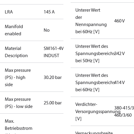
Unterer Wert
LRA
145 A
der
460 V
Nennspannung
Manifold
No
bei 60Hz [V]
enabled
Unterer Wert des
Material
SM161-4VC-
Spannungsbereichs
342 V
Description
INDUST
bei 50Hz [V]
Max pressure
Unterer Wert des
(PS) - high
30.20 bar
Spannungsbereichs
414 V
side
bei 60Hz [V]
Max pressure
25.00 bar
Verdichter-
(PS) - low side
380-415/3
Versorgungsspannung
460/3/60
[V]
Max.
Betriebsstrom
Verpackungsbreite