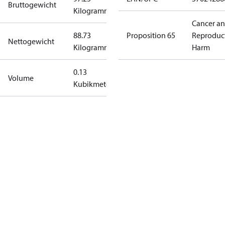
Bruttogewicht
Kilogramm
Cancer a
88.73
Proposition 65
Reproduc
Nettogewicht
Kilogramm
Harm
0.13
Volume
Kubikmeter