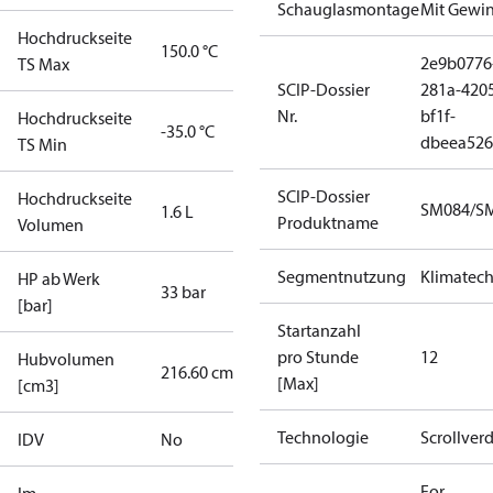
Schauglasmontage
Mit Gewi
Hochdruckseite
150.0 °C
2e9b0776
TS Max
SCIP-Dossier
281a-420
Nr.
bf1f-
Hochdruckseite
-35.0 °C
dbeea52
TS Min
SCIP-Dossier
Hochdruckseite
SM084/SM
1.6 L
Produktname
Volumen
Segmentnutzung
Klimatech
HP ab Werk
33 bar
[bar]
Startanzahl
pro Stunde
12
Hubvolumen
216.60 cm³
[Max]
[cm3]
Technologie
Scrollverd
IDV
No
For