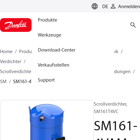
LANGUAGE
DE
Anmelden
Produkte
Werkzeuge
Download-Center
Home
Produkte
Lösung für Kälte- und Klimatechnik
Verdichter
Verkaufsstellen
Scrollverdichter von Danfoss für Wärmepumpenanwendungen
Support
SM
SM161-4VAM
Scrollverdichter,
SM161T4VC
SM161-