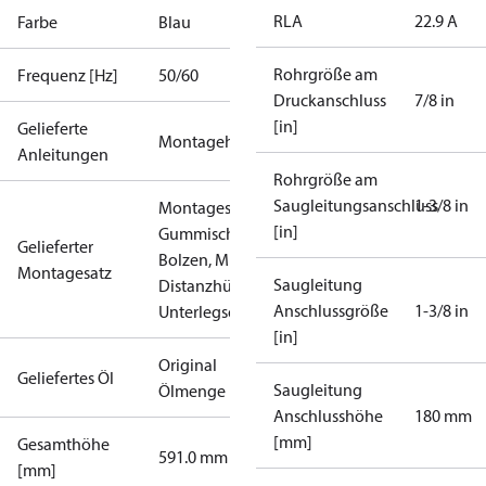
RLA
22.9 A
Farbe
Blau
Rohrgröße am
Frequenz [Hz]
50/60
Druckanschluss
7/8 in
[in]
Gelieferte
Montagehinweise
Anleitungen
Rohrgröße am
Saugleitungsanschluss
1-3/8 in
Montagesatz mit
[in]
Gummischwingungsdämpfer,
Gelieferter
Bolzen, Muttern,
Montagesatz
Saugleitung
Distanzhülsen und
Anschlussgröße
1-3/8 in
Unterlegscheiben
[in]
Original
Geliefertes Öl
Saugleitung
Ölmenge
Anschlusshöhe
180 mm
[mm]
Gesamthöhe
591.0 mm
[mm]