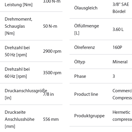
3.00 N-m
3/8'' SAE
Leistung [Nm]
Ölausgleich
Bördel
Drehmoment,
Ölfüllmenge
Schauglas
50 N-m
3.60 L
[L]
[Nm]
Ölreferenz
160P
Drehzahl bei
2900 rpm
50 Hz [rpm]
Öltyp
Mineral
Drehzahl bei
3500 rpm
60 Hz [rpm]
Phase
3
Druckanschlussgröße
Commerci
7/8 in
Product line
[in]
Compress
Druckseite
Hermetic
Produktgruppe
Anschlusshöhe
556 mm
compress
[mm]