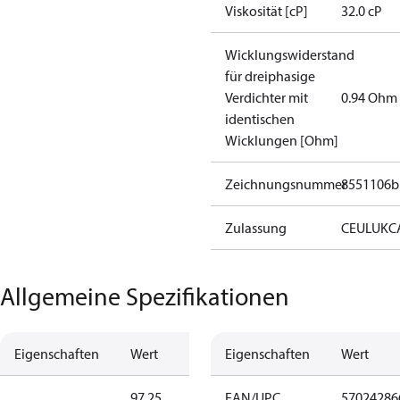
Viskosität [cP]
32.0 cP
Wicklungswiderstand
für dreiphasige
Verdichter mit
0.94 Ohm
identischen
Wicklungen [Ohm]
Zeichnungsnummer
8551106b
Zulassung
CE
UL
UKC
Allgemeine Spezifikationen
Eigenschaften
Wert
Eigenschaften
Wert
97.25
EAN/UPC
57024286