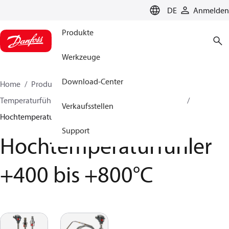
LANGUAGE
DE
Anmelden
Produkte
Werkzeuge
Download-Center
Home
Produkte
Sensing solutions
Temperaturfühler und Zubehör
HVAC & Food Retail
Verkaufsstellen
Hochtemperaturfühler +400 bis +800°C
Support
Hochtemperaturfühler
+400 bis +800°C