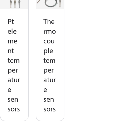
Pt
The
ele
rmo
me
cou
nt
ple
tem
tem
per
per
atur
atur
e
e
sen
sen
sors
sors