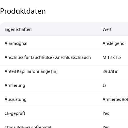
Produktdaten
Eigenschaften
Wert
Alarmsignal
Ansteigend
Anschluss für Tauchhülse / Anschlussschlauch
M 18 x 1.5
Anteil Kapillarrohrlänge [in]
39 3/8 in
Armierung
Ja
Ausrüstung
Armiertes Ro
CE-geprüft
Yes
China RoHS-Konformität
Yes