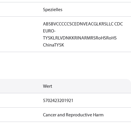
Spezielles
ABS
BV
CCC
CCS
CE
DNV
EAC
GL
KRS
LLC CDC
EURO-
TYSK
LR
LVD
NKK
RINA
RMRS
RoHS
RoHS
China
TYSK
Wert
5702423201921
Cancer and Reproductive Harm