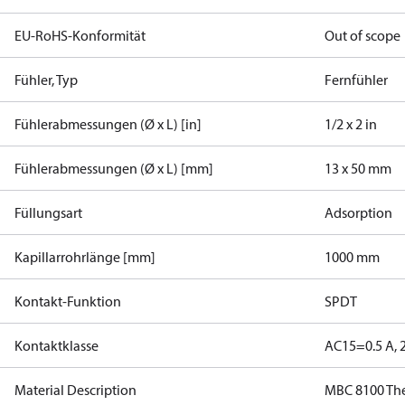
EU-RoHS-Konformität
Out of scope
Fühler, Typ
Fernfühler
Fühlerabmessungen (Ø x L) [in]
1/2 x 2 in
Fühlerabmessungen (Ø x L) [mm]
13 x 50 mm
Füllungsart
Adsorption
Kapillarrohrlänge [mm]
1000 mm
Kontakt-Funktion
SPDT
Kontaktklasse
AC15=0.5 A, 
Material Description
MBC 8100 Th