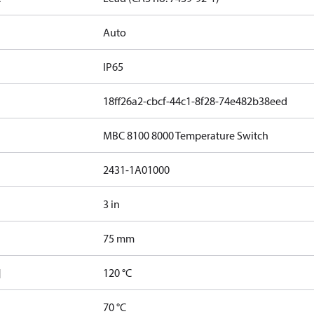
Auto
IP65
18ff26a2-cbcf-44c1-8f28-74e482b38eed
MBC 8100 8000 Temperature Switch
2431-1A01000
3 in
75 mm
]
120 °C
70 °C