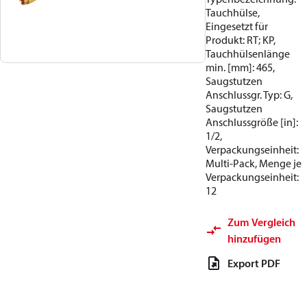
Tauchhülse,
Eingesetzt für
Produkt: RT; KP,
Tauchhülsenlänge
min. [mm]: 465,
Saugstutzen
Anschlussgr. Typ: G,
Saugstutzen
Anschlussgröße [in]:
1/2,
Verpackungseinheit:
Multi-Pack, Menge je
Verpackungseinheit:
12
Zum Vergleich
hinzufügen
Export PDF