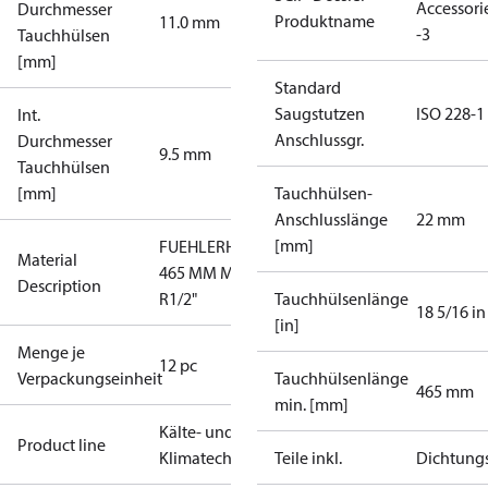
Accessori
Durchmesser
Produktname
11.0 mm
-3
Tauchhülsen
[mm]
Standard
Saugstutzen
ISO 228-1
Int.
Anschlussgr.
Durchmesser
9.5 mm
Tauchhülsen
[mm]
Tauchhülsen-
Anschlusslänge
22 mm
[mm]
FUEHLERHUELSE
Material
465 MM MS
Description
R1/2"
Tauchhülsenlänge
18 5/16 in
[in]
Menge je
12 pc
Verpackungseinheit
Tauchhülsenlänge
465 mm
min. [mm]
Kälte- und
Product line
Klimatechnik
Teile inkl.
Dichtungs