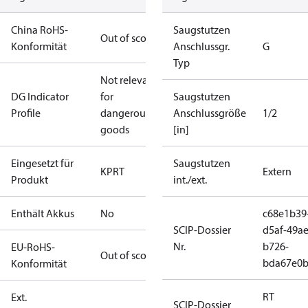
China RoHS-
Saugstutzen
Out of scope
Konformität
Anschlussgr.
G
Typ
Not relevant
DG Indicator
for
Saugstutzen
Profile
dangerous
Anschlussgröße
1/2
goods
[in]
Eingesetzt für
Saugstutzen
KP
RT
Extern
Produkt
int./ext.
Enthält Akkus
No
c68e1b39
SCIP-Dossier
d5af-49ae
Nr.
b726-
EU-RoHS-
Out of scope
bda67e0
Konformität
RT
Ext.
SCIP-Dossier