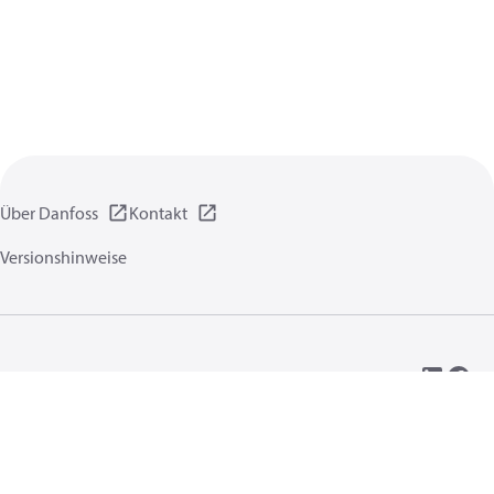
Über Danfoss
Kontakt
Versionshinweise
Datenschutzrichtlinien
Nutzungsbedingungen
Allgemeine Informationen
Cookies