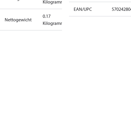
Kilogramm
EAN/UPC
57024280
0.17
Nettogewicht
Kilogramm