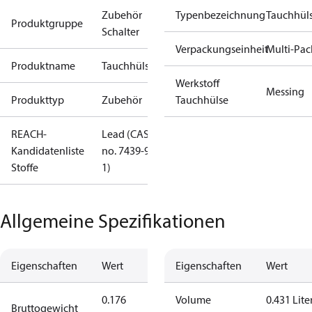
Zubehör
Typenbezeichnung
Tauchhül
Produktgruppe
Schalter
Verpackungseinheit
Multi-Pac
Produktname
Tauchhülse
Werkstoff
Messing
Produkttyp
Zubehör
Tauchhülse
REACH-
Lead (CAS
Kandidatenliste
no. 7439-92-
Stoffe
1)
Allgemeine Spezifikationen
Eigenschaften
Wert
Eigenschaften
Wert
0.176
Volume
0.431 Lite
Bruttogewicht