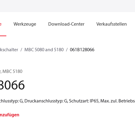
e
Werkzeuge
Download-Center
Verkaufsstellen
kschalter
MBC 5080 and 5180
061B128066
r, MBC 5180
8066
hlusstyp: G, Druckanschlusstyp: G, Schutzart: IP65, Max. zul. Betriebs
inzufügen