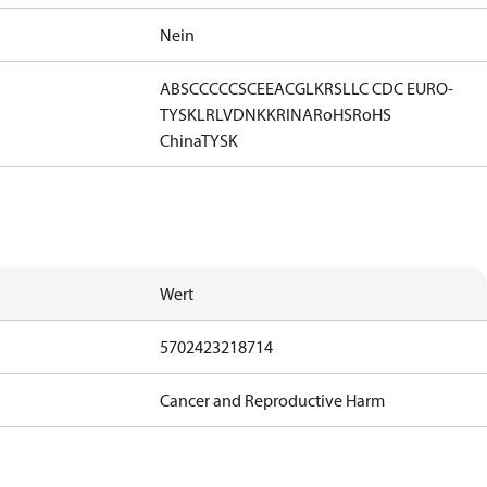
Nein
ABS
CCC
CCS
CE
EAC
GL
KRS
LLC CDC EURO-
TYSK
LR
LVD
NKK
RINA
RoHS
RoHS
China
TYSK
Wert
5702423218714
Cancer and Reproductive Harm