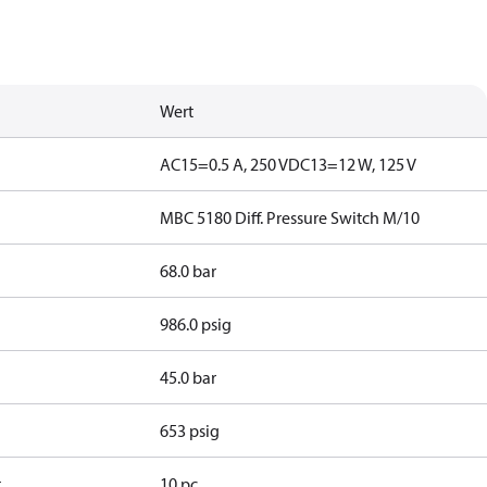
Wert
AC15=0.5 A, 250 V
DC13=12 W, 125 V
MBC 5180 Diff. Pressure Switch M/10
68.0 bar
986.0 psig
45.0 bar
653 psig
t
10 pc