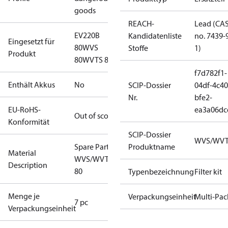
goods
REACH-
Lead (CA
EV220B
Kandidatenliste
no. 7439-
Eingesetzt für
80
WVS
Stoffe
1)
Produkt
80
WVTS 80
f7d782f1-
Enthält Akkus
No
SCIP-Dossier
04df-4c40
Nr.
bfe2-
EU-RoHS-
ea3a06dc
Out of scope
Konformität
SCIP-Dossier
WVS/WV
Spare Part Seal Kit
Produktname
Material
WVS/WVTS/EV220B
Description
80
Typenbezeichnung
Filter kit
Menge je
Verpackungseinheit
Multi-Pac
7 pc
Verpackungseinheit