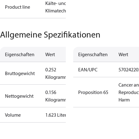
Kälte- und
Product line
Klimatechnik
Allgemeine Spezifikationen
Eigenschaften
Wert
Eigenschaften
Wert
0.252
EAN/UPC
57024220
Bruttogewicht
Kilogramm
Cancer a
0.156
Proposition 65
Reproduc
Nettogewicht
Kilogramm
Harm
Volume
1.623 Liter