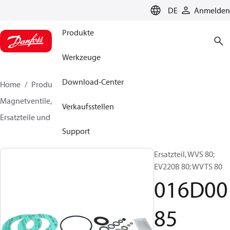
LANGUAGE
DE
Anmelden
Produkte
Werkzeuge
Download-Center
Home
Produkte
Lösung für Wärmetechnik
Magnetventile, Fluid Controls
Verkaufsstellen
Ersatzteile und Zubehör für Ventile
016D0085
Support
Ersatzteil, WVS 80;
EV220B 80; WVTS 80
016D00
85