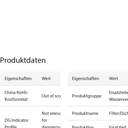
Produktdaten
Eigenschaften
Wert
Eigenschaften
Wert
China RoHS-
Ersatzteil
Out of scope
Produktgruppe
Konformität
Wasserven
Not relevant
Produktname
Filter/Di
DG Indicator
for
Profile
dangerous
Produkttyp
Ersatzteil