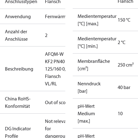
Flansch
Anschlusstypen
Flansch
Medientemperatur
Anwendung
Fernwärme
150 °C
[°C] [max.]
Anzahl der
2
Medientemperatur
Anschlüsse
2 °C
[°C] [min.]
AFQM-W
Membranfläche
KF2 PN40
250 cm²
[cm²]
Beschreibung
125/160 0,2
Flansch
VL/RL
Nenndruck
40 bar
[bar]
China RoHS-
Out of scope
Konformität
pH-Wert
Medium
10
[max.]
Not relevant
DG Indicator
for
Profile
dangerous
pH-Wert