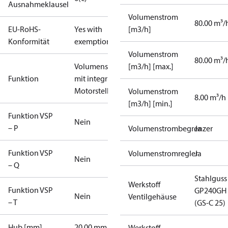
Ausnahmeklausel
Volumenstrom
80.00 m³/
EU-RoHS-
Yes with
[m3/h]
Konformität
exemptions
Volumenstrom
80.00 m³/
Volumenstromregler
[m3/h] [max.]
Funktion
mit integriertem
Motorstellventil
Volumenstrom
8.00 m³/h
[m3/h] [min.]
Funktion VSP
Nein
– P
Volumenstrombegrenzer
Ja
Funktion VSP
Volumenstromregler
Ja
Nein
– Q
Stahlguss
Werkstoff
Funktion VSP
GP240GH
Nein
Ventilgehäuse
– T
(GS-C 25)
Hub [mm]
20.00 mm
Werkstoff