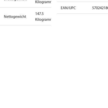
Kilogramm
EAN/UPC
57024218
147.5
Nettogewicht
Kilogramm