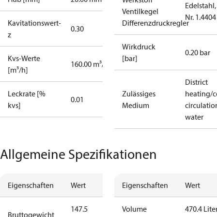
Edelstahl,
Ventilkegel
Nr. 1.4404
Kavitationswert-
Differenzdruckregler
0.30
z
Wirkdruck
0.20 bar
Kvs-Werte
[bar]
160.00 m³/h
[m³/h]
District
Leckrate [%
Zulässiges
heating/c
0.01
kvs]
Medium
circulatio
water
Allgemeine Spezifikationen
Eigenschaften
Wert
Eigenschaften
Wert
147.5
Volume
470.4 Lite
Bruttogewicht