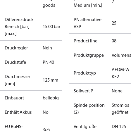
7
goods
Medium [min.]
Differenzdruck
PN alternative
25
Bereich [bar]
15.00 bar
VSP
[max.]
Product line
08
Druckregler
Nein
Produktgruppe
Volumens
Druckstufe
PN 40
AFQM-W
Produkttyp
Durchmesser
KF2
125 mm
[mm]
Sollwert P
None
Einbauort
beliebig
Spindelposition
Stromlos
Enthält Akkus
No
(2)
geöffnet
EU RoHS-
Ventilgröße
DN 125
6(c)