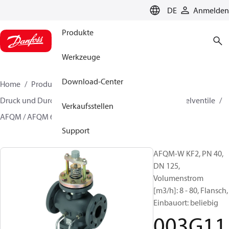
LANGUAGE
DE
Anmelden
Produkte
Werkzeuge
Download-Center
Home
Produkte
Lösung für Wärmetechnik
Druck und Durchflussregler
Druckunabhängige Regelventile
Verkaufsstellen
AFQM / AFQM 6
003G1103
Support
AFQM-W KF2, PN 40,
DN 125,
Volumenstrom
[m3/h]: 8 - 80, Flansch,
Einbauort: beliebig
003G11