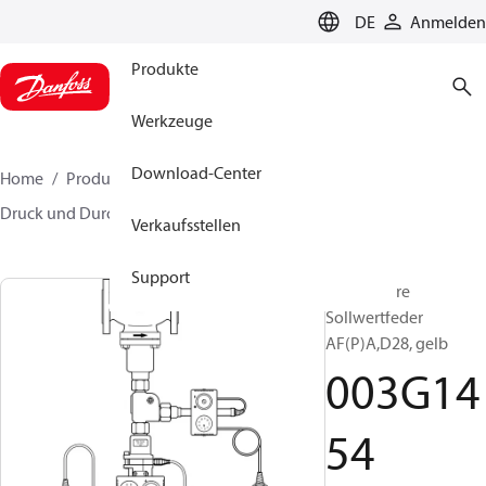
LANGUAGE
DE
Anmelden
Produkte
Werkzeuge
Download-Center
Home
Produkte
Lösung für Wärmetechnik
Druck und Durchflussregler
Zubehör
003G1454
Verkaufsstellen
Support
Verstellbare
Sollwertfeder
AF(P)A,D28, gelb
003G14
54