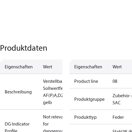
Produktdaten
Eigenschaften
Wert
Eigenschaften
Wert
Verstellbare
Product line
08
Sollwertfeder
Beschreibung
AF(P)A,D28,
Zubehör 
Produktgruppe
gelb
SAC
Not relevant
Produkttyp
Feder
DG Indicator
for
Profile
dangerous
Stahl W.-Nr