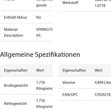
Werkstoff
goods
1.0718
Enthält Akkus
No
Material
SPRING FOR
Description
AF..
Allgemeine Spezifikationen
Eigenschaften
Wert
Eigenschaften
Wert
1.716
Volume
4.894 Lite
Bruttogewicht
Kilogramm
EAN/UPC
57024218
1.716
Nettogewicht
Kilogramm