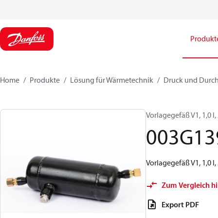
Produkt
Home
Produkte
Lösung für Wärmetechnik
Druck und Durchf
Vorlagegefäß V1, 1,0 l,
003G13
Vorlagegefäß V1, 1,0 l,
Zum Vergleich h
Export PDF