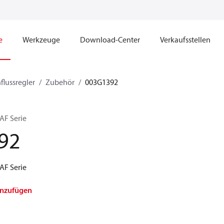
e
Werkzeuge
Download-Center
Verkaufsstellen
lussregler
Zubehör
003G1392
 AF Serie
92
 AF Serie
inzufügen