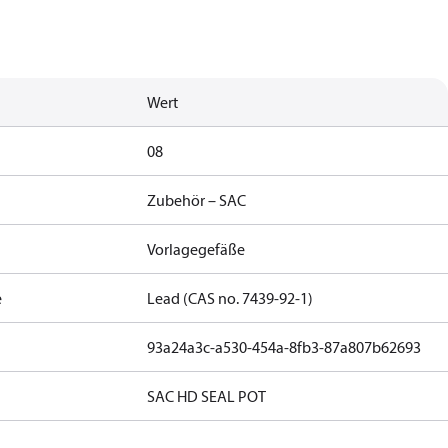
Wert
08
Zubehör – SAC
Vorlagegefäße
e
Lead (CAS no. 7439-92-1)
93a24a3c-a530-454a-8fb3-87a807b62693
SAC HD SEAL POT