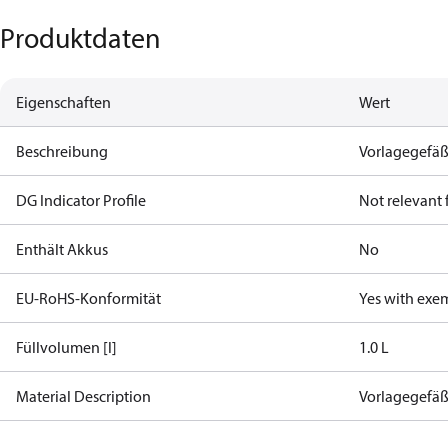
Produktdaten
Eigenschaften
Wert
Beschreibung
Vorlagegefäß V
DG Indicator Profile
Not relevant
Enthält Akkus
No
EU-RoHS-Konformität
Yes with exe
Füllvolumen [l]
1.0 L
Material Description
Vorlagegefäß 