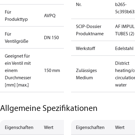
Nr.
b265-
5c393b63
Für
AVPQ
Produkttyp
SCIP-Dossier
AF IMPUL
Produktname
TUBES (2)
Für
DN 150
Ventilgröße
Werkstoff
Edelstahl
Geeignet für
ein Ventil mit
District
einem
150 mm
Zulässiges
heating/c
Durchmesser
Medium
circulatio
[mm] [max.]
water
Allgemeine Spezifikationen
Eigenschaften
Wert
Eigenschaften
Wert