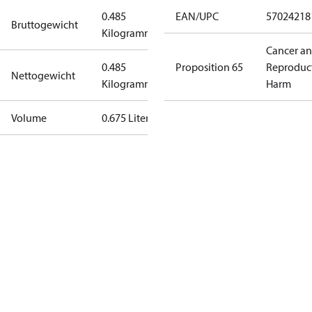
0.485
EAN/UPC
57024218
Bruttogewicht
Kilogramm
Cancer a
0.485
Proposition 65
Reproduc
Nettogewicht
Kilogramm
Harm
Volume
0.675 Liter