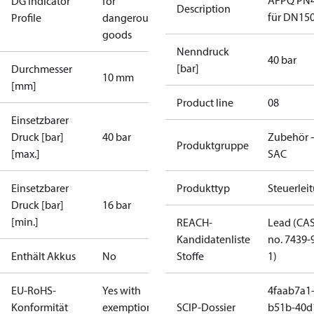
AFPQ PN
DG Indicator
for
Description
für DN15
Profile
dangerous
goods
Nenndruck
40 bar
[bar]
Durchmesser
10 mm
[mm]
Product line
08
Einsetzbarer
Druck [bar]
40 bar
Zubehör 
Produktgruppe
[max.]
SAC
Einsetzbarer
Produkttyp
Steuerlei
Druck [bar]
16 bar
[min.]
REACH-
Lead (CA
Kandidatenliste
no. 7439-
Enthält Akkus
No
Stoffe
1)
EU-RoHS-
Yes with
4faab7a1
Konformität
exemptions
SCIP-Dossier
b51b-40d