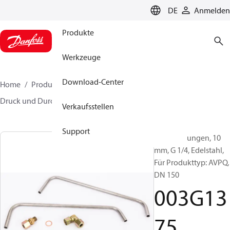
LANGUAGE
DE
Anmelden
Produkte
Werkzeuge
Download-Center
Home
Produkte
Lösung für Wärmetechnik
Druck und Durchflussregler
Zubehör
003G1375
Verkaufsstellen
Support
Steuerleitungen, 10
mm, G 1/4, Edelstahl,
Für Produkttyp: AVPQ,
DN 150
003G13
75