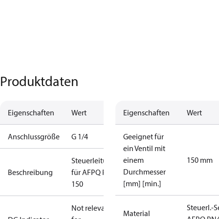
Produktdaten
Eigenschaften
Wert
Eigenschaften
Wert
Anschlussgröße
G 1/4
Geeignet für
ein Ventil mit
einem
150 mm
Steuerleitungen
Durchmesser
Beschreibung
für AFPQ PN40
[mm] [min.]
150
Steuerl.-S
Not relevant
Material