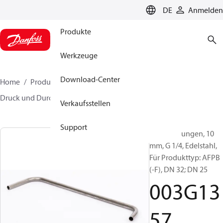
LANGUAGE
DE
Anmelden
Produkte
Werkzeuge
Download-Center
Home
Produkte
Lösung für Wärmetechnik
Druck und Durchflussregler
Zubehör
003G1357
Verkaufsstellen
Support
Steuerleitungen, 10
mm, G 1/4, Edelstahl,
Für Produkttyp: AFPB
(-F), DN 32; DN 25
003G13
57