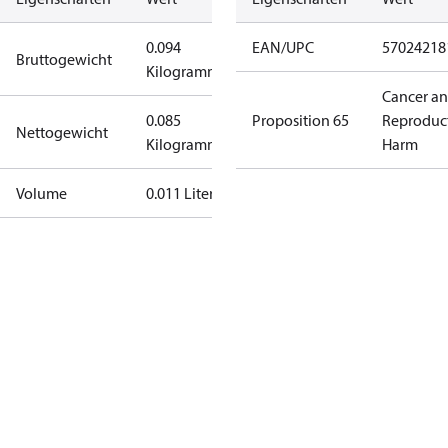
0.094
EAN/UPC
57024218
Bruttogewicht
Kilogramm
Cancer a
0.085
Proposition 65
Reproduc
Nettogewicht
Kilogramm
Harm
Volume
0.011 Liter