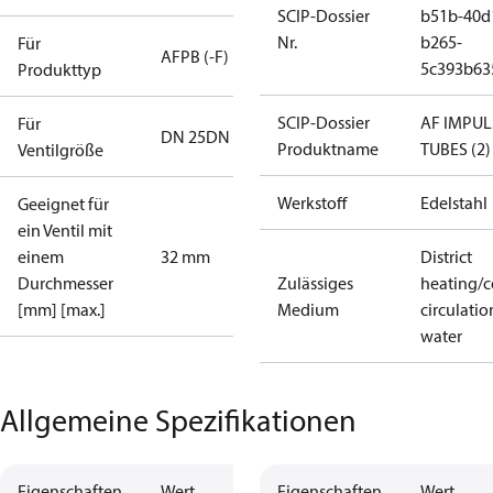
SCIP-Dossier
b51b-40d
Nr.
b265-
Für
AFPB (-F)
5c393b63
Produkttyp
SCIP-Dossier
AF IMPUL
Für
DN 25
DN 32
Produktname
TUBES (2)
Ventilgröße
Werkstoff
Edelstahl
Geeignet für
ein Ventil mit
einem
32 mm
District
Durchmesser
Zulässiges
heating/c
[mm] [max.]
Medium
circulatio
water
Allgemeine Spezifikationen
Eigenschaften
Wert
Eigenschaften
Wert