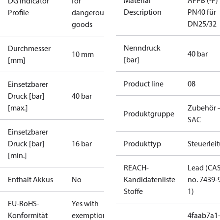
Material
AFPB (-F)
DG Indicator
for
Description
PN40 für
Profile
dangerous
DN25/32
goods
Nenndruck
Durchmesser
40 bar
10 mm
[bar]
[mm]
Product line
08
Einsetzbarer
Druck [bar]
40 bar
[max.]
Zubehör 
Produktgruppe
SAC
Einsetzbarer
Druck [bar]
16 bar
Produkttyp
Steuerlei
[min.]
REACH-
Lead (CA
Enthält Akkus
No
Kandidatenliste
no. 7439-
Stoffe
1)
EU-RoHS-
Yes with
Konformität
exemptions
4faab7a1