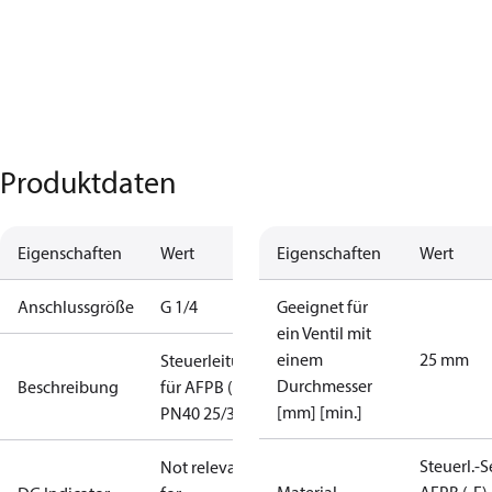
Produktdaten
Eigenschaften
Wert
Eigenschaften
Wert
Anschlussgröße
G 1/4
Geeignet für
ein Ventil mit
einem
25 mm
Steuerleitungen
Durchmesser
Beschreibung
für AFPB (-F)
[mm] [min.]
PN40 25/32
Steuerl.-S
Not relevant