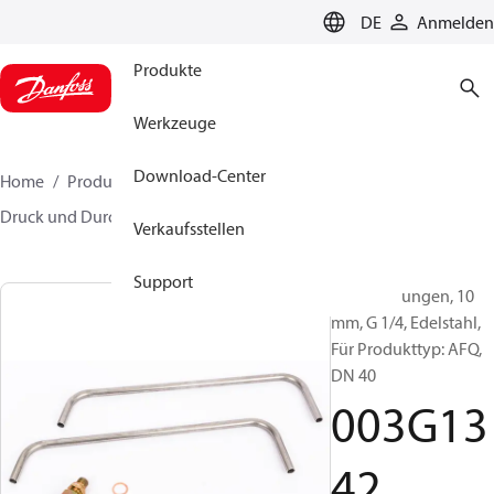
LANGUAGE
DE
Anmelden
Produkte
Werkzeuge
Download-Center
Home
Produkte
Lösung für Wärmetechnik
Druck und Durchflussregler
Zubehör
003G1342
Verkaufsstellen
Support
Steuerleitungen, 10
mm, G 1/4, Edelstahl,
Für Produkttyp: AFQ,
DN 40
003G13
42