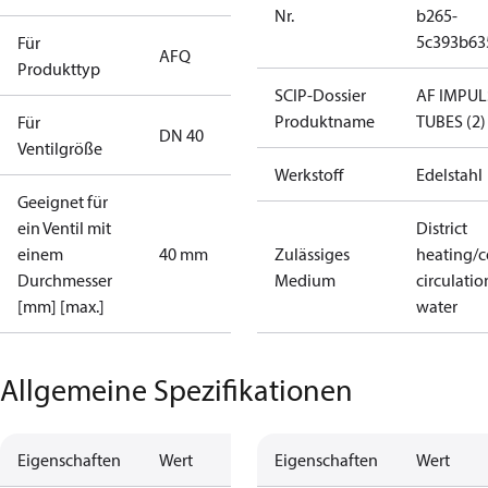
Nr.
b265-
5c393b63
Für
AFQ
Produkttyp
SCIP-Dossier
AF IMPUL
Produktname
TUBES (2)
Für
DN 40
Ventilgröße
Werkstoff
Edelstahl
Geeignet für
ein Ventil mit
District
einem
40 mm
Zulässiges
heating/c
Durchmesser
Medium
circulatio
[mm] [max.]
water
Allgemeine Spezifikationen
Eigenschaften
Wert
Eigenschaften
Wert