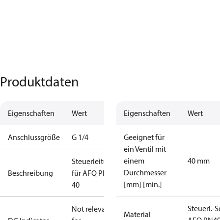
Produktdaten
Eigenschaften
Wert
Eigenschaften
Wert
Anschlussgröße
G 1/4
Geeignet für
ein Ventil mit
einem
40 mm
Steuerleitungen
Durchmesser
Beschreibung
für AFQ PN40
[mm] [min.]
40
Steuerl.-S
Not relevant
Material