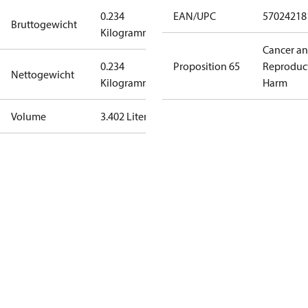
0.234
EAN/UPC
57024218
Bruttogewicht
Kilogramm
Cancer a
0.234
Proposition 65
Reproduc
Nettogewicht
Kilogramm
Harm
Volume
3.402 Liter