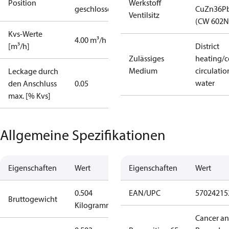
Position
Werkstoff
geschlossen
CuZn36P
Ventilsitz
(CW 602N
Kvs-Werte
4.00 m³/h
[m³/h]
District
Zulässiges
heating/c
Medium
circulatio
Leckage durch
water
den Anschluss
0.05
max. [% Kvs]
Allgemeine Spezifikationen
Eigenschaften
Wert
Eigenschaften
Wert
0.504
EAN/UPC
57024215
Bruttogewicht
Kilogramm
Cancer a