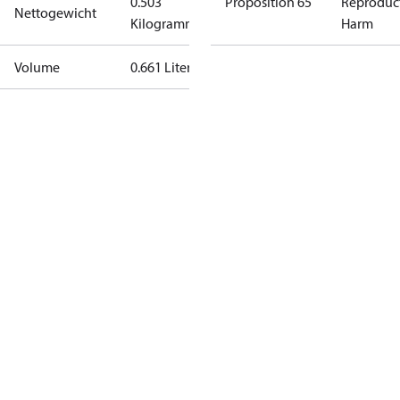
0.503
Proposition 65
Reproduc
Nettogewicht
Kilogramm
Harm
Volume
0.661 Liter