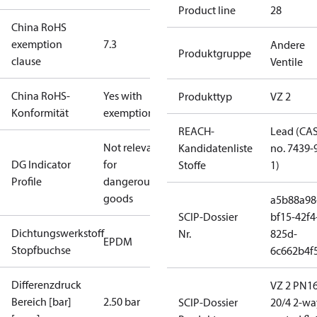
Product line
28
China RoHS
exemption
7.3
Andere
Produktgruppe
clause
Ventile
China RoHS-
Yes with
Produkttyp
VZ 2
Konformität
exemptions
REACH-
Lead (CA
Not relevant
Kandidatenliste
no. 7439-
DG Indicator
for
Stoffe
1)
Profile
dangerous
goods
a5b88a98
SCIP-Dossier
bf15-42f4
Dichtungswerkstoff
Nr.
825d-
EPDM
Stopfbuchse
6c662b4f
Differenzdruck
VZ 2 PN1
Bereich [bar]
2.50 bar
SCIP-Dossier
20/4 2-wa