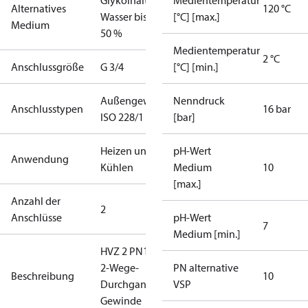
Glykolhaltiges
Medientemperatur
Alternatives
120 °C
Wasser bis zu
[°C] [max.]
Medium
50 %
Medientemperatur
2 °C
Anschlussgröße
G 3/4
[°C] [min.]
Außengewinde
Nenndruck
Anschlusstypen
16 bar
ISO 228/1
[bar]
Heizen und
pH-Wert
Anwendung
Kühlen
Medium
10
[max.]
Anzahl der
2
Anschlüsse
pH-Wert
7
Medium [min.]
HVZ 2 PN16 20/4
2-Wege-
PN alternative
Beschreibung
10
Durchgangsventil
VSP
Gewinde