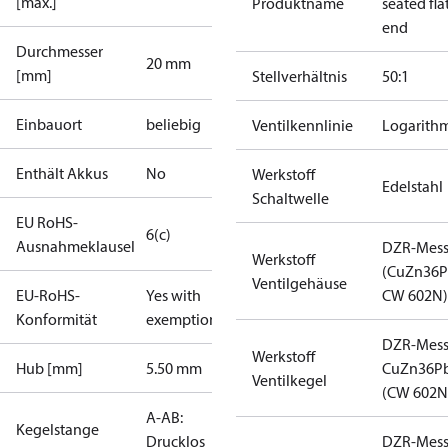
[max.]
Produktname
seated fla
end
Durchmesser
20 mm
[mm]
Stellverhältnis
50:1
Einbauort
beliebig
Ventilkennlinie
Logarith
Enthält Akkus
No
Werkstoff
Edelstahl
Schaltwelle
EU RoHS-
6(c)
Ausnahmeklausel
DZR-Mess
Werkstoff
(CuZn36P
Ventilgehäuse
EU-RoHS-
Yes with
CW 602N)
Konformität
exemptions
DZR-Mess
Werkstoff
Hub [mm]
5.50 mm
CuZn36P
Ventilkegel
(CW 602N
A-AB:
Kegelstange
Drucklos
DZR-Mess