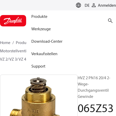
LANGUAGE
DE
Anmelden
Produkte
Werkzeuge
Download-Center
Home
Produkte
Lösung für Wärmetechnik
Motorstellventile
Absperrventile
Regelventile
Verkaufsstellen
VZ 2/ VZ 3/ VZ 4
065Z5321
Support
HVZ 2 PN16 20/4 2-
Wege-
Durchgangsventil
Gewinde
065Z53