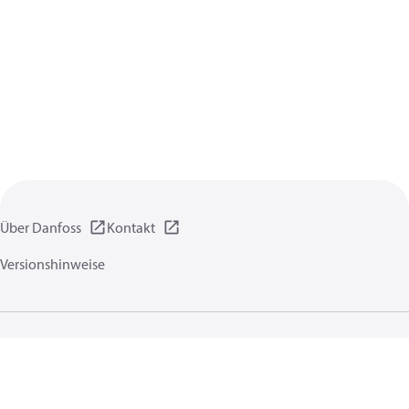
Über Danfoss
Kontakt
Versionshinweise
Datenschutzrichtlinien
Nutzungsbedingungen
Allgemeine Informationen
Cookies