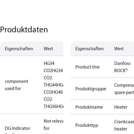
Produktdaten
Eigenschaften
Wert
Eigenschaften
Wert
HG34
Danfoss
Product line
CO2
HG34
BOCK®
CO2
component
T
HG44
HG44
Compress
used for
Produktgruppe
CO2
HG46
spare part
CO2
T
HG56
HG66
Produktname
Heater
Not relevant
Crankcas
Produkttyp
DG Indicator
for
heater