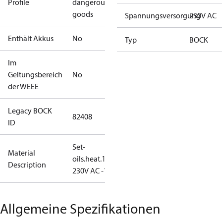
Profile
dangerous
goods
Spannungsversorgung
230V AC
Enthält Akkus
No
Typ
BOCK
Im
Geltungsbereich
No
der WEEE
Legacy BOCK
82408
ID
Set-
Material
oils.heat.160W
Description
230V AC -1-
Allgemeine Spezifikationen