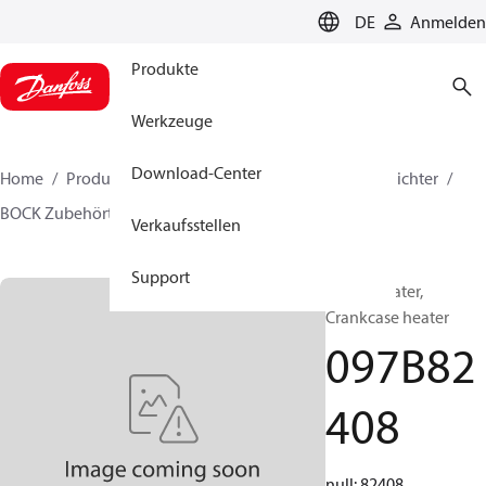
LANGUAGE
DE
Anmelden
Produkte
Werkzeuge
Download-Center
Home
Produkte
Lösung für Wärmetechnik
Verdichter
BOCK Zubehörteile
097B82408
Verkaufsstellen
Support
BOCK, Heater,
Crankcase heater
097B82
408
null: 82408