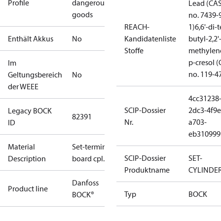
Profile
dangerous
Lead (CA
goods
no. 7439-
REACH-
1)
6,6'-di-t
Enthält Akkus
No
Kandidatenliste
butyl-2,2'
Stoffe
methylen
p-cresol 
Im
no. 119-4
Geltungsbereich
No
der WEEE
4cc31238
SCIP-Dossier
2dc3-4f9e
Legacy BOCK
82391
Nr.
a703-
ID
eb310999
Material
Set-terminal
SCIP-Dossier
SET-
Description
board cpl.
Produktname
CYLINDE
Danfoss
Product line
Typ
BOCK
BOCK®