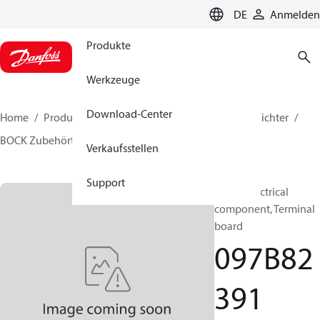
LANGUAGE
DE
Anmelden
Produkte
Werkzeuge
Download-Center
Home
Produkte
Lösung für Wärmetechnik
Verdichter
BOCK Zubehörteile
097B82391
Verkaufsstellen
Support
BOCK, Electrical
component, Terminal
board
097B82
391