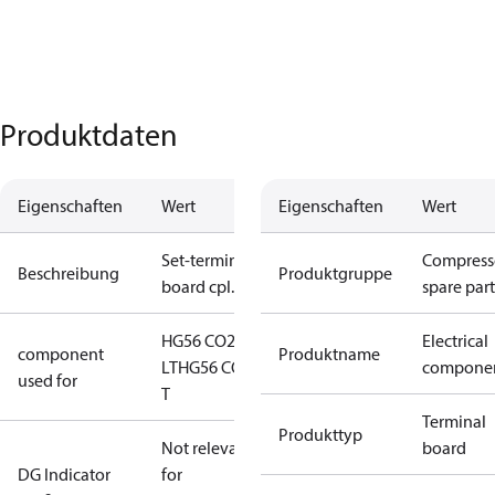
Produktdaten
Eigenschaften
Wert
Eigenschaften
Wert
Set-terminal
Compress
Beschreibung
Produktgruppe
board cpl.
spare part
HG56 CO2
Electrical
component
Produktname
LT
HG56 CO2
compone
used for
T
Terminal
Produkttyp
Not relevant
board
DG Indicator
for