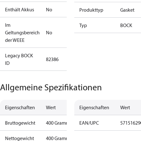
Enthält Akkus
No
Produkttyp
Gasket
Im
Typ
BOCK
Geltungsbereich
No
der WEEE
Legacy BOCK
82386
ID
Allgemeine Spezifikationen
Eigenschaften
Wert
Eigenschaften
Wert
Bruttogewicht
400 Gramm
EAN/UPC
57151629
Nettogewicht
400 Gramm