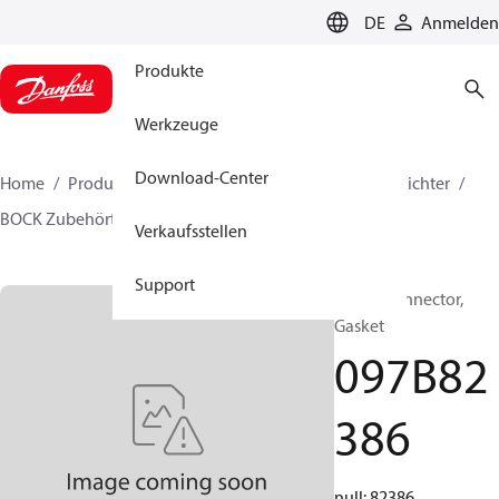
LANGUAGE
DE
Anmelden
Produkte
Werkzeuge
Download-Center
Home
Produkte
Lösung für Wärmetechnik
Verdichter
BOCK Zubehörteile
097B82386
Verkaufsstellen
Support
BOCK, Connector,
Gasket
097B82
386
null: 82386