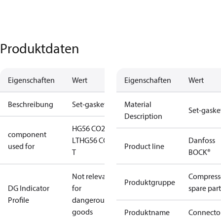
Produktdaten
Eigenschaften
Wert
Eigenschaften
Wert
Beschreibung
Set-gaskets
Material
Set-gaske
Description
HG56 CO2
component
LT
HG56 CO2
Danfoss
used for
Product line
T
BOCK®
Not relevant
Compress
Produktgruppe
DG Indicator
for
spare part
Profile
dangerous
goods
Produktname
Connecto