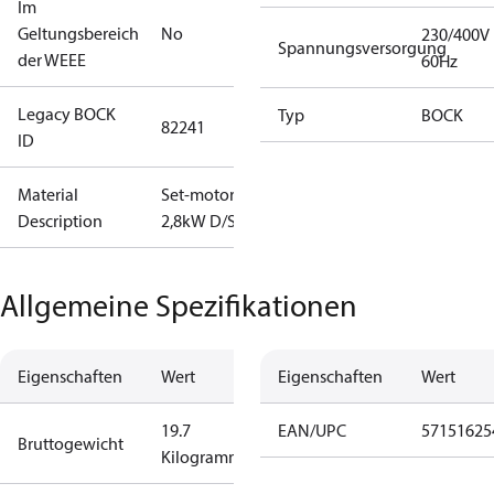
Im
Geltungsbereich
No
230/400V
Spannungsversorgung
der WEEE
60Hz
Legacy BOCK
Typ
BOCK
82241
ID
Material
Set-motor
Description
2,8kW D/S
Allgemeine Spezifikationen
Eigenschaften
Wert
Eigenschaften
Wert
19.7
EAN/UPC
57151625
Bruttogewicht
Kilogramm