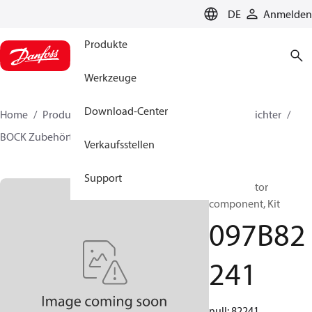
LANGUAGE
DE
Anmelden
Produkte
Werkzeuge
Download-Center
Home
Produkte
Lösung für Wärmetechnik
Verdichter
BOCK Zubehörteile
097B82241
Verkaufsstellen
Support
BOCK, Motor
component, Kit
097B82
241
null: 82241