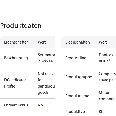
Produktdaten
Eigenschaften
Wert
Eigenschaften
Wert
Set-motor
Danfoss
Beschreibung
Product line
2,8kW D/S
BOCK®
Not relevant
Compress
Produktgruppe
DG Indicator
for
spare part
Profile
dangerous
goods
Motor
Produktname
compone
Enthält Akkus
No
Produkttyp
Kit