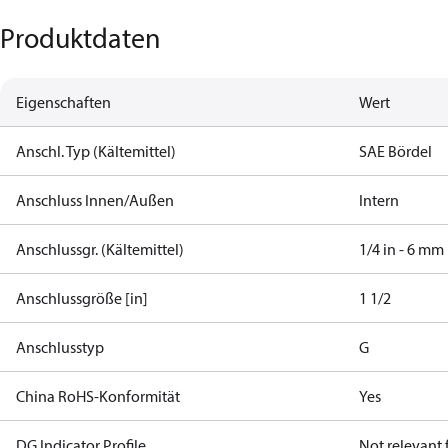
Produktdaten
Eigenschaften
Wert
Anschl. Typ (Kältemittel)
SAE Bördel
Anschluss Innen/Außen
Intern
Anschlussgr. (Kältemittel)
1/4 in - 6 mm
Anschlussgröße [in]
1 1/2
Anschlusstyp
G
China RoHS-Konformität
Yes
DG Indicator Profile
Not relevant