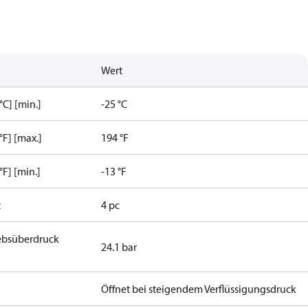
Wert
C] [min.]
-25 °C
F] [max.]
194 °F
F] [min.]
-13 °F
t
4 pc
iebsüberdruck
24.1 bar
Öffnet bei steigendem Verflüssigungsdruck