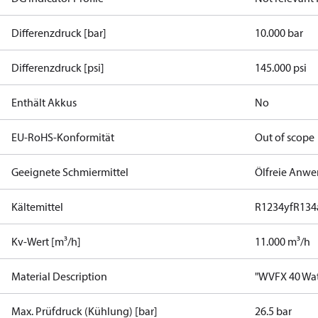
Differenzdruck [bar]
10.000 bar
Differenzdruck [psi]
145.000 psi
Enthält Akkus
No
EU-RoHS-Konformität
Out of scope
Geeignete Schmiermittel
Ölfreie Anw
Kältemittel
R1234yf
R134
Kv-Wert [m³/h]
11.000 m³/h
Material Description
"WVFX 40 Wate
Max. Prüfdruck (Kühlung) [bar]
26.5 bar