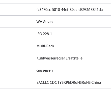
fc3470cc-5810-44ef-89ac-d393613841da
WV Valves
ISO 228-1
Multi-Pack
Kühlwasserregler Ersatzteile
Gusseisen
EAC
LLC CDC TYSK
PED
RoHS
RoHS China