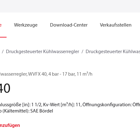
e
Werkzeuge
Download-Center
Verkaufsstellen
Druckgesteuerter Kühlwasserregler
Druckgesteuerter Kühlwas
asserregler, WVFX 40, 4 bar - 17 bar, 11 m³/h
40
lussgröße [in]: 1 1/2, Kv-Wert [m³/h]: 11, Öffnungskonfiguration: Ö
yp (Kältemittel): SAE Bördel
inzufügen