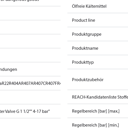
Ölfreie Kältemittel
Product line
Produktgruppe
Produktname
Produkttyp
endungen
Produktzubehör
a
R22
R404A
R407A
R407C
R407F
R407H
R422B
R422D
R448A
R449A
R44
REACH-Kandidatenliste Stoff
Regelbereich [bar] [max.]
r Valve G 1 1/2"" 4-17 bar"
Regelbereich [bar] [min.]