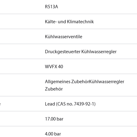
R513A
Kälte- und Klimatechnik
Kühlwasserventile
Druckgesteuerter Kühlwasserregler
WVFX 40
Allgemeines Zubehör
Kühlwasserregler
Zubehör
9B
R450A
R452A
R454A
R454C
R455A
R507A
R513A
R515B
R516A
e
Lead (CAS no. 7439-92-1)
17.00 bar
4.00 bar