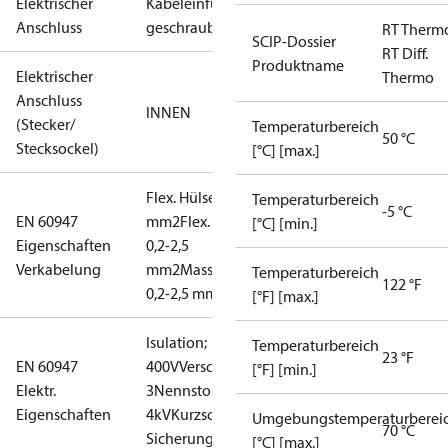
Elektrischer
Kabeleinführung
Anschluss
geschraubt
RT Therm
SCIP-Dossier
RT Diff.
Produktname
Elektrischer
Thermo
Anschluss
INNEN
(Stecker/
Temperaturbereich
50 °C
Stecksockel)
[°C] [max.]
Flex. Hülsen: 0,2-1,5
Temperaturbereich
-5 °C
EN 60947
mm2
Flex. keine Hülsen:
[°C] [min.]
Eigenschaften
0,2-2,5
Verkabelung
mm2
Massiv-/Litzendraht:
Temperaturbereich
122 °F
0,2-2,5 mm2
[°F] [max.]
Isulation;
Temperaturbereich
23 °F
EN 60947
400V
Verschmutzungsgrad:
[°F] [min.]
Elektr.
3
Nennstoßspannung:
Eigenschaften
4kV
Kurzschlussschutz,
Umgebungstemperaturberei
70 °C
Sicherung: 10A
[°C] [max.]