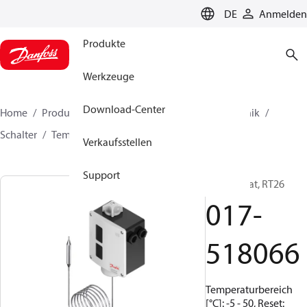
LANGUAGE
DE
Anmelden
Produkte
Werkzeuge
Download-Center
Home
Produkte
Lösung für Kälte- und Klimatechnik
Schalter
Temperaturschalter
RT
017-518066
Verkaufsstellen
Support
Thermostat, RT26
017-
518066
Temperaturbereich
[°C]: -5 - 50, Reset: