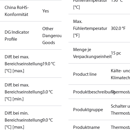
Fühlertemperatur
150 °C
[°C]
China RoHS-
Yes
Konformität
Max.
Fühlertemperatur
302.0 °F
Other
DG Indicator
[°F]
Dangerous
Profile
Goods
Menge je
15 pc
Verpackungseinheit
Diff. bei max.
Bereichseinstellung
19.0 °C
[°C] [max.]
Kälte- un
Product line
Klimatech
Diff. bei max.
Bereichseinstellung
3.0 °C
Produktbeschreibung
Thermost
[°C] [min.]
Schalter 
Produktgruppe
Diff. bei min.
Thermost
Bereichseinstellung
9.0 °C
[°C] [max.]
Produktname
Thermost