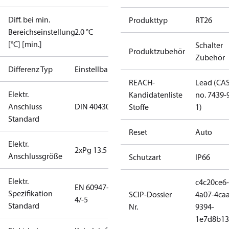
Diff. bei min.
Produkttyp
RT26
Bereichseinstellung
2.0 °C
[°C] [min.]
Schalter
Produktzubehör
Zubehör
Differenz Typ
Einstellbar
REACH-
Lead (CA
Elektr.
Kandidatenliste
no. 7439-
Anschluss
DIN 40430
Stoffe
1)
Standard
Reset
Auto
Elektr.
2xPg 13.5
Anschlussgröße
Schutzart
IP66
Elektr.
c4c20ce6-
EN 60947-
Spezifikation
SCIP-Dossier
4a07-4caa
4/-5
Standard
Nr.
9394-
1e7d8b13