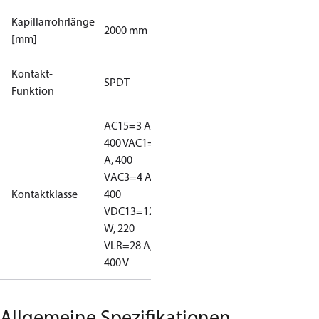
Kapillarrohrlänge
2000 mm
[mm]
Kontakt-
SPDT
Funktion
AC15=3 A,
400 V
AC1=10
A, 400
V
AC3=4 A,
Kontaktklasse
400
V
DC13=12
W, 220
V
LR=28 A,
400 V
Allgemeine Spezifikationen