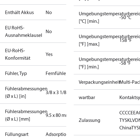
Enthält Akkus
No
Umgebungstemperaturberei
-50 °C
[°C] [min.]
EU RoHS-
No
Ausnahmeklausel
Umgebungstemperaturberei
158 °F
[°F] [max.]
EU-RoHS-
Yes
Konformität
Umgebungstemperaturberei
-58 °F
[°F] [min.]
Fühler, Typ
Fernfühler
Verpackungseinheit
Multi-Pac
Fühlerabmessungen
3/8 x 3 1/8 in
(Ø x L) [in]
wartbar
Kontakts
Fühlerabmessungen
CCC
CE
EA
9.5 x 80 mm
(Ø x L) [mm]
Zulassung
TYSK
LVD
China
TYS
Füllungsart
Adsorption