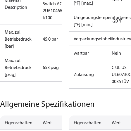
Material
[°F] [max.]
Switch ACB-
Description
2UA1046W
Umgebungstemperaturberei
I/100
-20 °F
[°F] [min.]
Max. zul.
Verpackungseinheit
Industrie
Betriebsdruck
45.0 bar
[bar]
wartbar
Nein
Max. zul.
Betriebsdruck
653 psig
C UL US
[psig]
Zulassung
UL60730
0035
TÜV
Allgemeine Spezifikationen
Eigenschaften
Wert
Eigenschaften
Wert