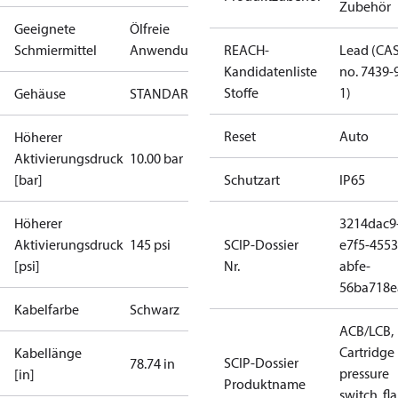
Zubehör
Geeignete
Ölfreie
Schmiermittel
Anwendungen
REACH-
Lead (CA
Kandidatenliste
no. 7439-
Stoffe
1)
Gehäuse
STANDARDABTAUUNG
Reset
Auto
Höherer
Aktivierungsdruck
10.00 bar
[bar]
Schutzart
IP65
Höherer
3214dac9
Aktivierungsdruck
145 psi
SCIP-Dossier
e7f5-4553
[psi]
Nr.
abfe-
56ba718e
Kabelfarbe
Schwarz
ACB/LCB,
Cartridge
Kabellänge
SCIP-Dossier
78.74 in
pressure
[in]
Produktname
switch, fla