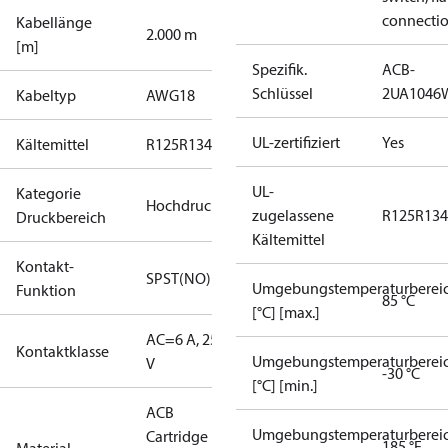
connecti
Kabellänge
2.000 m
[m]
Spezifik.
ACB-
Schlüssel
2UA1046
Kabeltyp
AWG18
UL-zertifiziert
Yes
Kältemittel
R125
R134a
R22
R404A
R407C
R407H
R410A
R43
UL-
Kategorie
Hochdruck
zugelassene
R125
R134
Druckbereich
Kältemittel
Kontakt-
SPST(NO)
Umgebungstemperaturberei
Funktion
85 °C
[°C] [max.]
AC=6 A, 250
Kontaktklasse
Umgebungstemperaturberei
V
-30 °C
[°C] [min.]
ACB
Umgebungstemperaturberei
Cartridge
185 °F