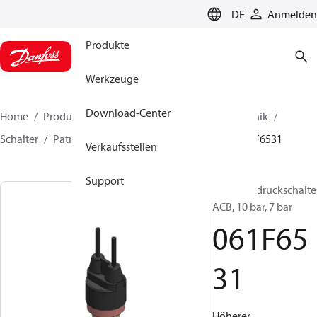
LANGUAGE
DE
Anmelden
Produkte
Werkzeuge
Download-Center
Home
Produkte
Lösung für Kälte- und Klimatechnik
Schalter
Patronendruckschalter
ACB / CCB
061F6531
Verkaufsstellen
Support
Patronendruckschalter
ACB, 10 bar, 7 bar
061F65
31
Höherer