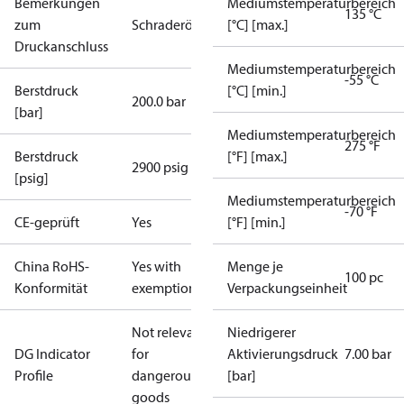
Bemerkungen
Mediumstemperaturbereich
135 °C
zum
Schraderöffner
[°C] [max.]
Druckanschluss
Mediumstemperaturbereich
-55 °C
Berstdruck
[°C] [min.]
200.0 bar
[bar]
Mediumstemperaturbereich
275 °F
Berstdruck
[°F] [max.]
2900 psig
[psig]
Mediumstemperaturbereich
-70 °F
CE-geprüft
Yes
[°F] [min.]
China RoHS-
Yes with
Menge je
100 pc
Konformität
exemptions
Verpackungseinheit
Not relevant
Niedrigerer
DG Indicator
for
Aktivierungsdruck
7.00 bar
Profile
dangerous
[bar]
goods