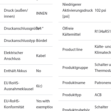
Niedrigerer
Druck (außen/
Aktivierungsdruck
102 psi
INNEN
innen)
[psi]
Druckanschlussgröße
1/4 "
Ölfreie
R134a
R5
Kältemittel
Druckanschlusstyp
Bördel
Kälte- un
Product line
Klimatech
Elektrischer
Kabel
Anschluss
Schalter 
Produktgruppe
Thermost
Enthält Akkus
No
Produktname
Patronend
EU RoHS-
6(c)
Ausnahmeklausel
Produkttyp
ACB
EU-RoHS-
Yes with
Konformität
exemptions
Schalter
Produktzubehör