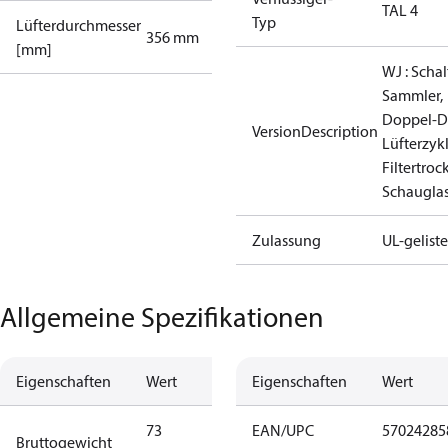
TAL 4
Typ
Lüfterdurchmesser
356 mm
[mm]
WJ : Schal
Sammler,
Doppel‑D
VersionDescription
Lüfterzyk
Filtertroc
Schaugla
Zulassung
UL-geliste
Allgemeine Spezifikationen
Eigenschaften
Wert
Eigenschaften
Wert
73
EAN/UPC
57024285
Bruttogewicht