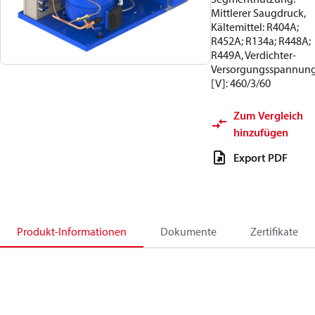
Mittlerer Saugdruck,
Kältemittel: R404A;
R452A; R134a; R448A;
R449A, Verdichter-
Versorgungsspannun
[V]: 460/3/60
Zum Vergleich
hinzufügen
Export PDF
Produkt-Informationen
Dokumente
Zertifikate