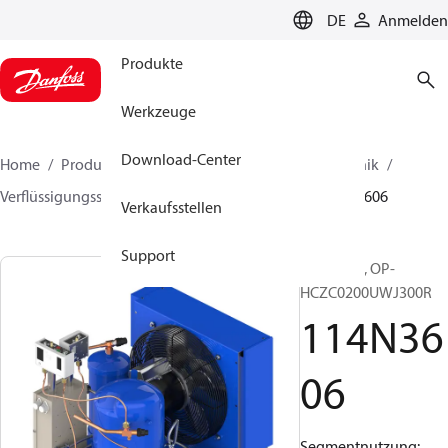
LANGUAGE
DE
Anmelden
Produkte
Werkzeuge
Download-Center
Home
Produkte
Lösung für Kälte- und Klimatechnik
Verflüssigungssätze
Optyma™
Optyma™
114N3606
Verkaufsstellen
Support
Optyma™, OP-
HCZC0200UWJ300R
114N36
06
Segmentnutzung: