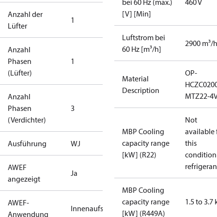
bei 60 Hz (max.)
460 V
[V] [Min]
Anzahl der
1
Lüfter
Luftstrom bei
2900 m³/
60 Hz [m³/h]
Anzahl
Phasen
1
(Lüfter)
OP-
Material
HCZC020
Description
MTZ22-4V
Anzahl
Phasen
3
(Verdichter)
Not
MBP Cooling
available 
capacity range
this
Ausführung
WJ
[kW] (R22)
condition
refrigeran
AWEF
Ja
angezeigt
MBP Cooling
capacity range
1.5 to 3.7
AWEF-
Innenaufstellung
[kW] (R449A)
Anwendung