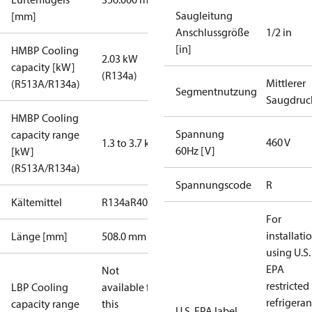
Saugleitung
[mm]
Anschlussgröße
1/2 in
[in]
HMBP Cooling
2.03 kW
capacity [kW]
(R134a)
Mittlerer
(R513A/R134a)
Segmentnutzung
Saugdruc
HMBP Cooling
Spannung
capacity range
460 V
1.3 to 3.7 kW
60Hz [V]
[kW]
(R513A/R134a)
Spannungscode
R
Kältemittel
R134a
R404A
R448A
R449A
R452A
For
installati
Länge [mm]
508.0 mm
using U.S.
EPA
Not
restricted
LBP Cooling
available for
refrigeran
capacity range
this
U.S. EPA label