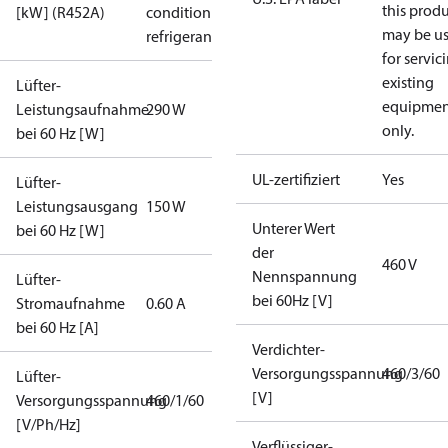
this prod
[kW] (R452A)
condition /
may be u
refrigerant
for servic
existing
Lüfter-
equipmen
Leistungsaufnahme
290 W
only.
bei 60 Hz [W]
UL-zertifiziert
Yes
Lüfter-
Leistungsausgang
150 W
Unterer Wert
bei 60 Hz [W]
der
460 V
Nennspannung
Lüfter-
bei 60Hz [V]
Stromaufnahme
0.60 A
bei 60 Hz [A]
Verdichter-
Versorgungsspannung
460/3/60
Lüfter-
[V]
Versorgungsspannung
460/1/60
[V/Ph/Hz]
Verflüssiger-