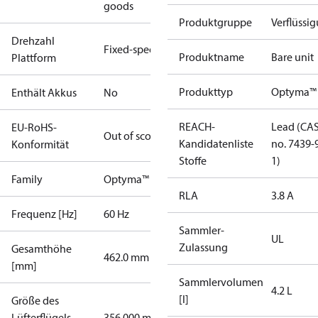
goods
Produktgruppe
Verflüssi
Drehzahl
Fixed-speed
Produktname
Bare unit
Plattform
Produkttyp
Optyma™
Enthält Akkus
No
REACH-
Lead (CA
EU-RoHS-
Out of scope
Kandidatenliste
no. 7439-
Konformität
Stoffe
1)
Family
Optyma™
RLA
3.8 A
Frequenz [Hz]
60 Hz
Sammler-
UL
Zulassung
Gesamthöhe
462.0 mm
[mm]
Sammlervolumen
4.2 L
[l]
Größe des
Lüfterflügels
356.000 mm