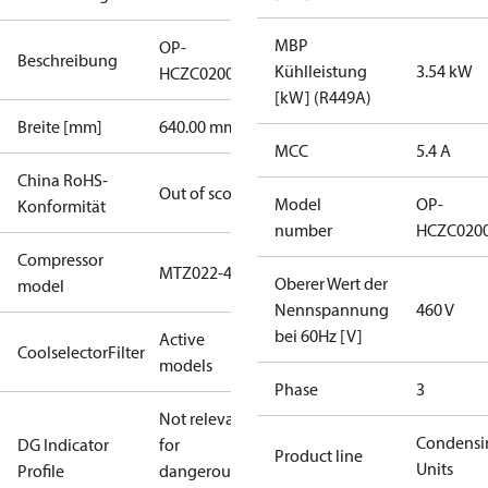
MBP
OP-
Beschreibung
Kühlleistung
3.54 kW
HCZC0200UWJ300R
[kW] (R449A)
Breite [mm]
640.00 mm
MCC
5.4 A
China RoHS-
Out of scope
Model
OP-
Konformität
number
HCZC020
Compressor
MTZ022-4
Oberer Wert der
model
Nennspannung
460 V
bei 60Hz [V]
Active
CoolselectorFilter
models
Phase
3
Not relevant
Condensi
DG Indicator
for
Product line
Units
Profile
dangerous