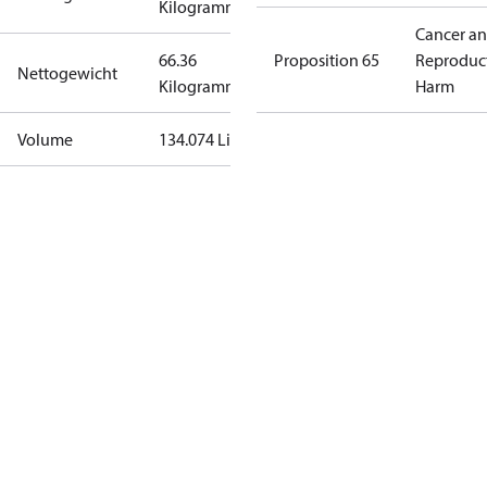
Kilogramm
Cancer a
66.36
Proposition 65
Reproduc
Nettogewicht
Kilogramm
Harm
Volume
134.074 Liter