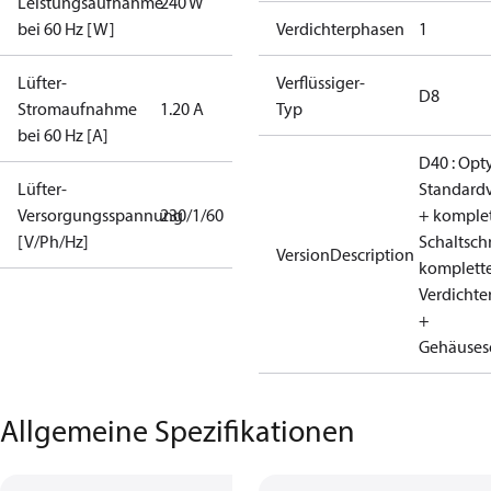
Leistungsaufnahme
240 W
bei 60 Hz [W]
Verdichterphasen
1
Lüfter-
Verflüssiger-
D8
Stromaufnahme
1.20 A
Typ
bei 60 Hz [A]
D40 : Opt
Lüfter-
Standardv
Versorgungsspannung
230/1/60
+ komplet
[V/Ph/Hz]
Schaltsch
VersionDescription
komplett
Verdichte
+
Gehäuses
Allgemeine Spezifikationen