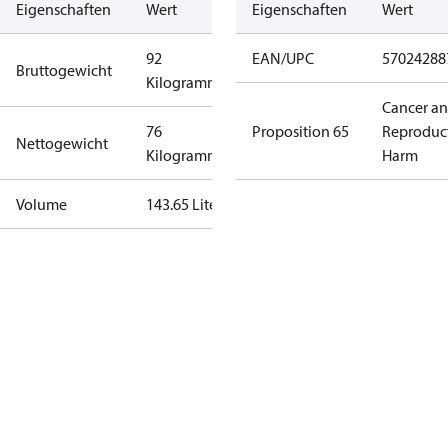
Eigenschaften
Wert
Eigenschaften
Wert
92
EAN/UPC
57024288
Bruttogewicht
Kilogramm
Cancer a
76
Proposition 65
Reproduc
Nettogewicht
Kilogramm
Harm
Volume
143.65 Liter