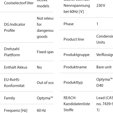
CoolselectorFilter
Nennspannung
230 V
models
bei 60Hz [V]
Not relevant
Phase
1
DG Indicator
for
Profile
dangerous
Condensi
goods
Product line
Units
Drehzahl
Fixed-speed
Produktgruppe
Verflüssi
Plattform
Produktname
Bare unit
Enthält Akkus
No
Optyma™
EU-RoHS-
Produkttyp
Out of scope
D40
Konformität
REACH-
Lead (CA
Family
Optyma™
Kandidatenliste
no. 7439-
Stoffe
1)
Frequenz [Hz]
60 Hz