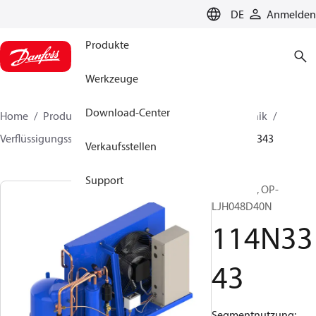
LANGUAGE
DE
Anmelden
Produkte
Werkzeuge
Download-Center
Home
Produkte
Lösung für Kälte- und Klimatechnik
Verflüssigungssätze
Optyma™
Optyma™
114N3343
Verkaufsstellen
Support
Optyma™, OP-
LJH048D40N
114N33
43
Segmentnutzung: