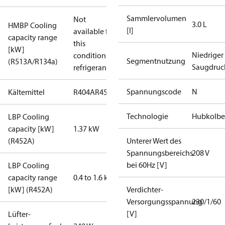
Sammlervolumen
Not
3.0 L
HMBP Cooling
[l]
available for
capacity range
this
[kW]
Niedriger
condition /
Segmentnutzung
(R513A/R134a)
Saugdruc
refrigerant
Spannungscode
N
Kältemittel
R404A
R452A
Technologie
Hubkolbe
LBP Cooling
capacity [kW]
1.37 kW
(R452A)
Unterer Wert des
Spannungsbereichs
208 V
bei 60Hz [V]
LBP Cooling
capacity range
0.4 to 1.6 kW
[kW] (R452A)
Verdichter-
Versorgungsspannung
230/1/60
[V]
Lüfter-