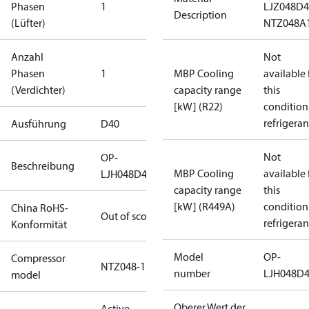
Phasen
1
LJZ048D
Description
(Lüfter)
NTZ048A
Anzahl
Not
Phasen
1
MBP Cooling
available 
(Verdichter)
capacity range
this
[kW] (R22)
condition
refrigeran
Ausführung
D40
Not
OP-
Beschreibung
MBP Cooling
available 
LJH048D40N
capacity range
this
[kW] (R449A)
condition
China RoHS-
Out of scope
refrigeran
Konformität
Model
OP-
Compressor
NTZ048-1
number
LJH048D
model
Oberer Wert der
Active