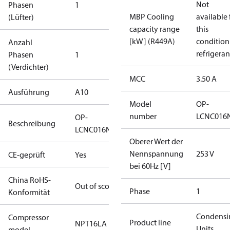
Not
Phasen
1
MBP Cooling
available 
(Lüfter)
capacity range
this
[kW] (R449A)
condition
Anzahl
refrigeran
Phasen
1
(Verdichter)
MCC
3.50 A
Ausführung
A10
Model
OP-
number
LCNC016
OP-
Beschreibung
LCNC016NPA10G
Oberer Wert der
Nennspannung
253 V
CE-geprüft
Yes
bei 60Hz [V]
China RoHS-
Out of scope
Phase
1
Konformität
Condensi
Compressor
Product line
NPT16LA
Units
model