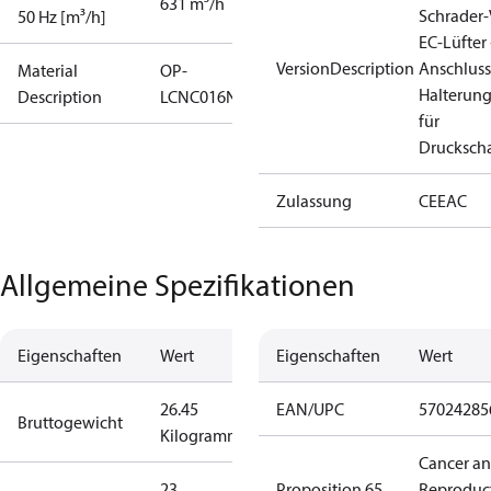
631 m³/h
Schrader‑
50 Hz [m³/h]
EC‑Lüfter
VersionDescription
Anschluss
Material
OP-
Halterun
Description
LCNC016NPA10G
für
Drucksch
Zulassung
CE
EAC
Allgemeine Spezifikationen
Eigenschaften
Wert
Eigenschaften
Wert
26.45
EAN/UPC
57024285
Bruttogewicht
Kilogramm
Cancer a
23
Proposition 65
Reproduc