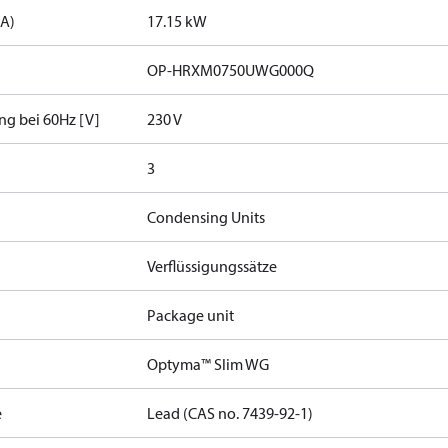
9A)
17.15 kW
OP-HRXM0750UWG000Q
g bei 60Hz [V]
230 V
3
Condensing Units
Verflüssigungssätze
Package unit
Optyma™ Slim WG
e
Lead (CAS no. 7439-92-1)