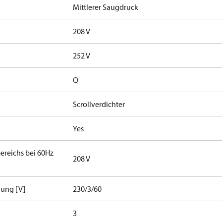
Mittlerer Saugdruck
208 V
252 V
Q
Scrollverdichter
Yes
ereichs bei 60Hz
208 V
nung [V]
230/3/60
3