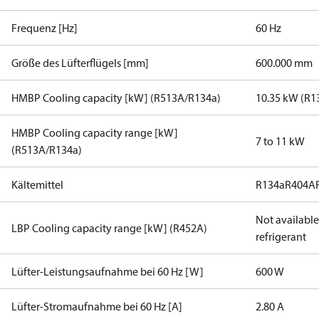
Frequenz [Hz]
60 Hz
Größe des Lüfterflügels [mm]
600.000 mm
HMBP Cooling capacity [kW] (R513A/R134a)
10.35 kW (R1
HMBP Cooling capacity range [kW]
7 to 11 kW
(R513A/R134a)
Kältemittel
R134a
R404A
Not available 
LBP Cooling capacity range [kW] (R452A)
refrigerant
Lüfter-Leistungsaufnahme bei 60 Hz [W]
600 W
Lüfter-Stromaufnahme bei 60 Hz [A]
2.80 A