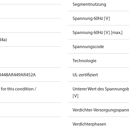
Segmentnutzung
Spannung 60Hz [V]
Spannung 60Hz [V] [max.]
34a)
Spannungscode
Technologie
R448A
R449A
R452A
UL-zertifiziert
for this condition /
Unterer Wert des Spannungsb
[V]
Verdichter-Versorgungsspan
Verdichterphasen