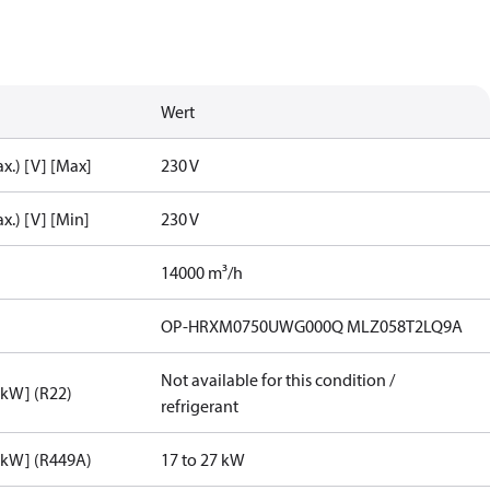
Wert
x.) [V] [Max]
230 V
x.) [V] [Min]
230 V
14000 m³/h
OP-HRXM0750UWG000Q MLZ058T2LQ9A
Not available for this condition /
[kW] (R22)
refrigerant
[kW] (R449A)
17 to 27 kW