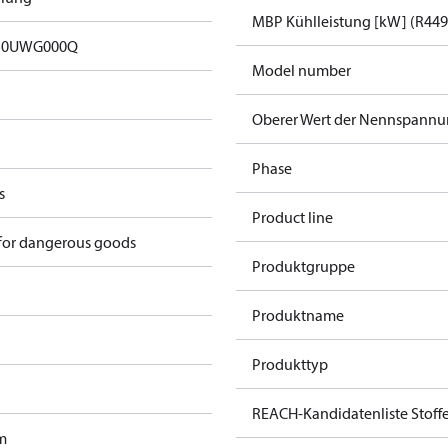
MBP Kühlleistung [kW] (R44
50UWG000Q
Model number
Oberer Wert der Nennspannun
Phase
s
Product line
 for dangerous goods
Produktgruppe
Produktname
Produkttyp
REACH-Kandidatenliste Stoff
m