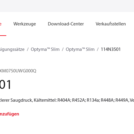
e
Werkzeuge
Download-Center
Verkaufsstellen
sigungssätze
Optyma™ Slim
Optyma™ Slim
114N3501
HRXM0750UWG000Q
01
erer Saugdruck, Kältemittel: R404A; R452A; R134a; R448A; R449A, V
inzufügen