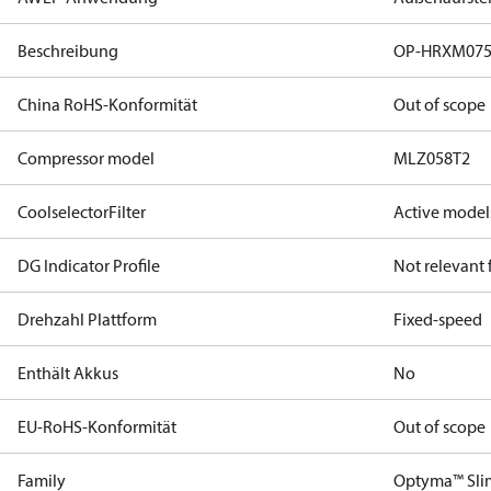
Beschreibung
OP-HRXM07
China RoHS-Konformität
Out of scope
Compressor model
MLZ058T2
CoolselectorFilter
Active model
DG Indicator Profile
Not relevant
Drehzahl Plattform
Fixed-speed
Enthält Akkus
No
EU-RoHS-Konformität
Out of scope
Family
Optyma™ Sli