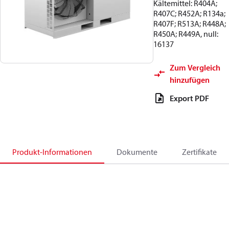
Kältemittel: R404A;
R407C; R452A; R134a;
R407F; R513A; R448A;
R450A; R449A, null:
16137
Zum Vergleich
hinzufügen
Export PDF
Produkt-Informationen
Dokumente
Zertifikate