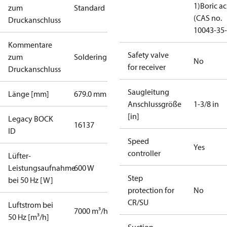
1)
Boric ac
zum
Standard
(CAS no.
Druckanschluss
10043-35-
Kommentare
Safety valve
zum
Soldering
No
for receiver
Druckanschluss
Saugleitung
Länge [mm]
679.0 mm
Anschlussgröße
1-3/8 in
[in]
Legacy BOCK
16137
ID
Speed
Yes
controller
Lüfter-
Leistungsaufnahme
600 W
Step
bei 50 Hz [W]
protection for
No
CR/SU
Luftstrom bei
7000 m³/h
50 Hz [m³/h]