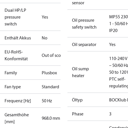
sensor
Dual HP/LP
MP55 230
pressure
Yes
Oil pressure
1 - 50/60 
switch
safety switch
IP20
Enthält Akkus
No
Oil separator
Yes
EU-RoHS-
Out of scope
110-240 V 
Konformität
– 50/60 Hz
Oil sump
50 to 120 
Family
Plusbox
heater
PTC self-
regulatin
Fan type
Standard
Öltyp
BOCKlub 
Frequenz [Hz]
50 Hz
Phase
3
Gesamthöhe
968.0 mm
[mm]
Condensi