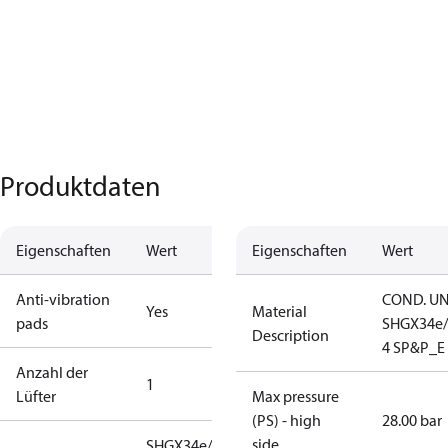
Produktdaten
Eigenschaften
Wert
Eigenschaften
Wert
Anti-vibration
COND. UN
Yes
Material
pads
SHGX34e/
Description
4 SP&P_E
Anzahl der
1
Lüfter
Max pressure
(PS) - high
28.00 bar
side
SHGX34e/380-