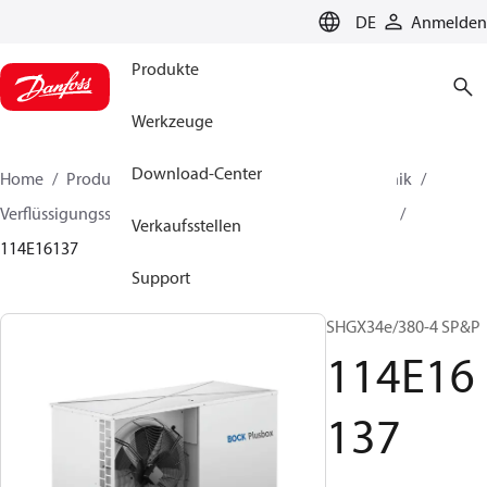
LANGUAGE
DE
Anmelden
Produkte
Werkzeuge
Download-Center
Home
Produkte
Lösung für Kälte- und Klimatechnik
Verflüssigungssätze
BOCK plusbox
BOCK plusbox
Verkaufsstellen
114E16137
Support
SHGX34e/380-4 SP&P
114E16
137