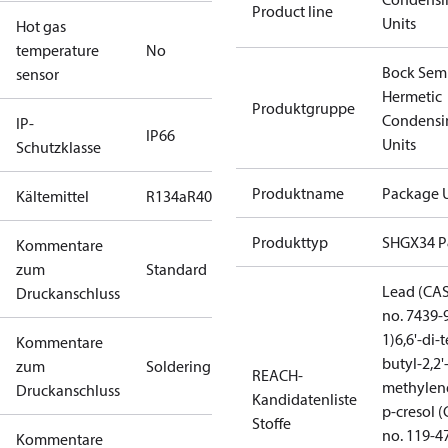
Product line
Units
Hot gas
temperature
No
Bock Sem
sensor
Hermetic
Produktgruppe
Condensi
IP-
IP66
Units
Schutzklasse
Produktname
Package U
Kältemittel
R134a
R404A
R407C
R407F
R448A
R449A
R450A
Produkttyp
SHGX34 
Kommentare
zum
Standard
Lead (CA
Druckanschluss
no. 7439-
1)
6,6'-di-t
Kommentare
butyl-2,2'
zum
Soldering
REACH-
methylen
Druckanschluss
Kandidatenliste
p-cresol 
Stoffe
no. 119-4
Kommentare