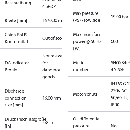
Beschreibung
4 SP&P
Max pressure
19.00 bar
(PS) - low side
Breite [mm]
1570.00 mm
Maximum fan
China RoHS-
Out of scope
power @ 50 Hz
600
Konformität
[W]
Not relevant
Model
SHGX34e/
DG Indicator
for
number
4 SP&P
Profile
dangerous
goods
INT69 G 1
230V AC,
Discharge
Motorschutz
50/60 Hz,
connection
16.00 mm
IP00
size [mm]
Oil differential
Druckanschlussgröße
5/8 in
pressure
No
[in]