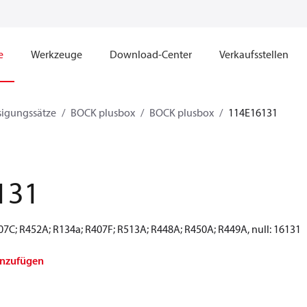
e
Werkzeuge
Download-Center
Verkaufsstellen
sigungssätze
BOCK plusbox
BOCK plusbox
114E16131
131
407C; R452A; R134a; R407F; R513A; R448A; R450A; R449A, null: 16131
inzufügen