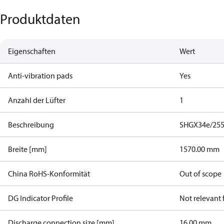
Produktdaten
Eigenschaften
Wert
Anti-vibration pads
Yes
Anzahl der Lüfter
1
Beschreibung
SHGX34e/255
Breite [mm]
1570.00 mm
China RoHS-Konformität
Out of scope
DG Indicator Profile
Not relevant
Discharge connection size [mm]
16.00 mm