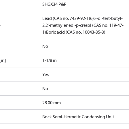
SHGX34 P&P
Lead (CAS no. 7439-92-1)
6,6'-di-tert-butyl-
e
2,2'-methylenedi-p-cresol (CAS no. 119-47-
1)
Boric acid (CAS no. 10043-35-3)
No
in]
1-1/8 in
Yes
No
]
28.00 mm
Bock Semi-Hermetic Condensing Unit