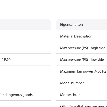
Eigenschaften
Material Description
Max pressure (PS) - high side
-4 P&P
Max pressure (PS) - low side
Maximum fan power @ 50 Hz
Model number
 for dangerous goods
Motorschutz
Oil differential pressure senso