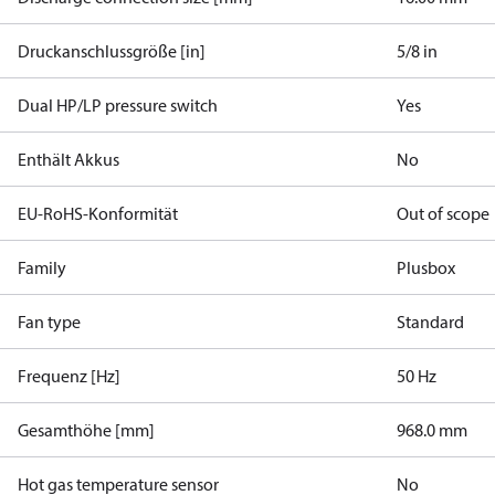
Druckanschlussgröße [in]
5/8 in
Dual HP/LP pressure switch
Yes
Enthält Akkus
No
EU-RoHS-Konformität
Out of scope
Family
Plusbox
Fan type
Standard
Frequenz [Hz]
50 Hz
Gesamthöhe [mm]
968.0 mm
Hot gas temperature sensor
No