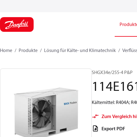
Produkt
Home
Produkte
Lösung für Kälte- und Klimatechnik
Verflüs
SHGX34e/255-4 P&P
114E16
Kältemittel: R404A; R
Zum Vergleich h
Export PDF