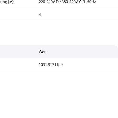
nung [V]
220-240V D / 380-420V Y -3- 50Hz
4
Wert
1031.917 Liter