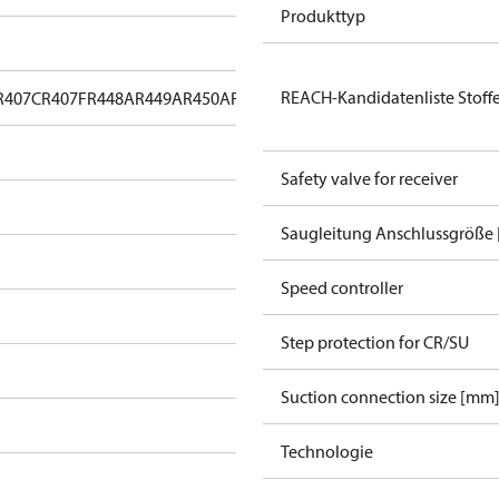
Produkttyp
REACH-Kandidatenliste Stoff
R407C
R407F
R448A
R449A
R450A
R452A
R513A
Safety valve for receiver
Saugleitung Anschlussgröße [
Speed controller
Step protection for CR/SU
Suction connection size [mm
Technologie