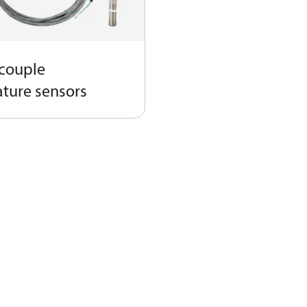
couple
ture sensors