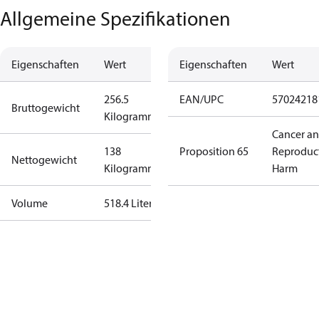
Allgemeine Spezifikationen
Eigenschaften
Wert
Eigenschaften
Wert
256.5
EAN/UPC
57024218
Bruttogewicht
Kilogramm
Cancer a
138
Proposition 65
Reproduc
Nettogewicht
Kilogramm
Harm
Volume
518.4 Liter