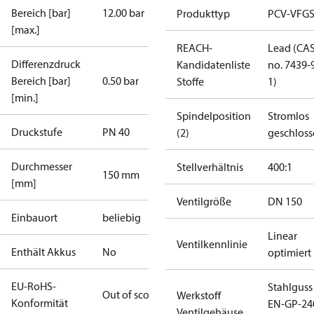
Bereich [bar]
12.00 bar
Produkttyp
PCV-VFGS
[max.]
REACH-
Lead (CA
Differenzdruck
Kandidatenliste
no. 7439-
Bereich [bar]
0.50 bar
Stoffe
1)
[min.]
Spindelposition
Stromlos
Druckstufe
PN 40
(2)
geschlos
Durchmesser
Stellverhältnis
400:1
150 mm
[mm]
Ventilgröße
DN 150
Einbauort
beliebig
Linear
Ventilkennlinie
Enthält Akkus
No
optimiert
EU-RoHS-
Stahlguss
Out of scope
Werkstoff
Konformität
EN-GP-24
Ventilgehäuse