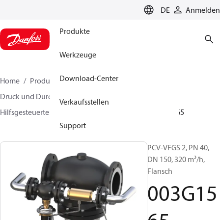
LANGUAGE
DE
Anmelden
Produkte
Werkzeuge
Download-Center
Home
Produkte
Lösung für Wärmetechnik
Druck und Durchflussregler
Verkaufsstellen
Hilfsgesteuerte Regler (Pilotregler)
PCVD
003G1565
Support
PCV-VFGS 2, PN 40,
DN 150, 320 m³/h,
Flansch
003G15