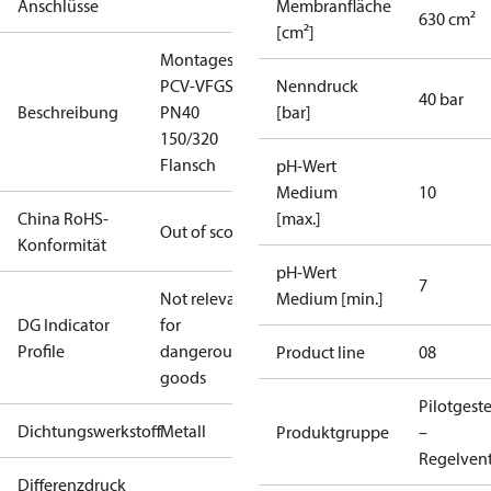
Anschlüsse
Membranfläche
630 cm²
[cm²]
Montagesatz
PCV-VFGS2
Nenndruck
40 bar
Beschreibung
PN40
[bar]
150/320
Flansch
pH-Wert
Medium
10
China RoHS-
[max.]
Out of scope
Konformität
pH-Wert
7
Not relevant
Medium [min.]
DG Indicator
for
Profile
dangerous
Product line
08
goods
Pilotgest
Dichtungswerkstoff
Metall
Produktgruppe
–
Regelvent
Differenzdruck