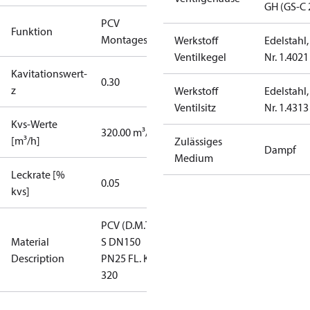
GH (GS-C 
PCV
Funktion
Montagesatz
Werkstoff
Edelstahl,
Ventilkegel
Nr. 1.4021
Kavitationswert-
0.30
z
Werkstoff
Edelstahl,
Ventilsitz
Nr. 1.4313
Kvs-Werte
320.00 m³/h
[m³/h]
Zulässiges
Dampf
Medium
Leckrate [%
0.05
kvs]
PCV (D.M.T)-
Material
S DN150
Description
PN25 FL. KVS
320