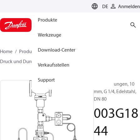
LANGUAGE
DE
Anmelden
Produkte
Werkzeuge
Download-Center
Home
Produkte
Lösung für Wärmetechnik
Druck und Durchflussregler
Zubehör
003G1844
Verkaufsstellen
Support
Steuerleitungen, 10
mm, G 1/4, Edelstahl,
DN 80
003G18
44