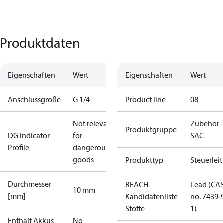
Produktdaten
Eigenschaften
Wert
Eigenschaften
Wert
Anschlussgröße
G 1/4
Product line
08
Not relevant
Zubehör 
Produktgruppe
DG Indicator
for
SAC
Profile
dangerous
goods
Produkttyp
Steuerlei
Durchmesser
REACH-
Lead (CA
10 mm
[mm]
Kandidatenliste
no. 7439-
Stoffe
1)
Enthält Akkus
No