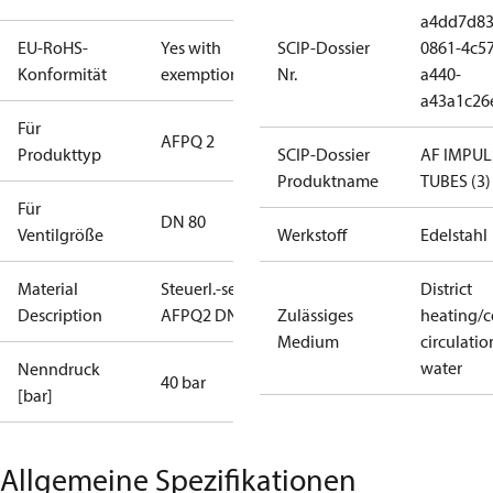
a4dd7d83
EU-RoHS-
Yes with
SCIP-Dossier
0861-4c57
Konformität
exemptions
Nr.
a440-
a43a1c26
Für
AFPQ 2
Produkttyp
SCIP-Dossier
AF IMPUL
Produktname
TUBES (3)
Für
DN 80
Ventilgröße
Werkstoff
Edelstahl
Material
Steuerl.-set
District
Description
AFPQ2 DN80
Zulässiges
heating/c
Medium
circulatio
water
Nenndruck
40 bar
[bar]
Allgemeine Spezifikationen